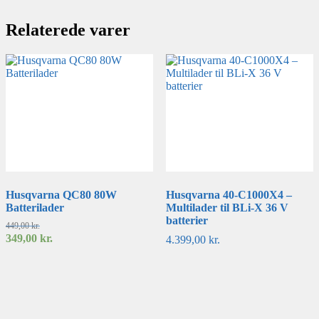
Relaterede varer
Husqvarna QC80 80W
Husqvarna 40-C1000X4 –
Batterilader
Multilader til BLi-X 36 V
batterier
Den
449,00
kr.
oprindelige
349,00
kr.
4.399,00
kr.
pris
Den
var:
aktuelle
449,00 kr..
pris
er:
349,00 kr..