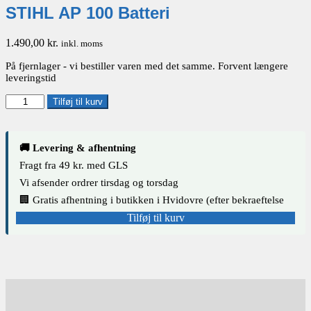
STIHL AP 100 Batteri
1.490,00
kr.
inkl. moms
På fjernlager - vi bestiller varen med det samme. Forvent længere
leveringstid
STIHL
Tilføj til kurv
AP
100
Batteri
🚚 Levering & afhentning
antal
Fragt fra 49 kr. med GLS
Vi afsender ordrer tirsdag og torsdag
🏢 Gratis afhentning i butikken i Hvidovre (efter bekraeftelse
fra os)
Tilføj til kurv
Tilføj til kurv
Tilføj til kurv
Tilføj til kurv