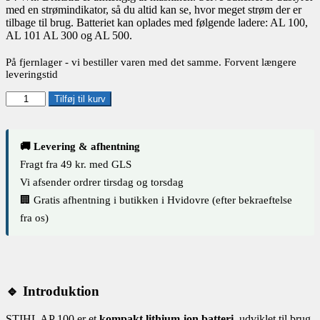
med en strømindikator, så du altid kan se, hvor meget strøm der er
tilbage til brug. Batteriet kan oplades med følgende ladere: AL 100,
AL 101 AL 300 og AL 500.
På fjernlager - vi bestiller varen med det samme. Forvent længere
leveringstid
STIHL
Tilføj til kurv
AP
100
Batteri
🚚 Levering & afhentning
antal
Fragt fra 49 kr. med GLS
Vi afsender ordrer tirsdag og torsdag
🏢 Gratis afhentning i butikken i Hvidovre (efter bekraeftelse
fra os)
🔹 Introduktion
STIHL AP 100 er et
kompakt lithium-ion batteri
, udviklet til brug