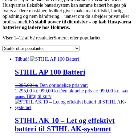
Husqvarnas fleksible batterisystem kan samme batteri bruges på
tværs af flere maskiner, hvilket giver maksimal driftstid, hurtig
opladning og nem håndtering – uanset om du arbejder privat eller
professionelt.
Få stabil power til dit udstyr – og køb Husqvarna
batterier og ladere hos Holmens.
Viser 1–12 af 62 resultater
Sorteret efter popularitet
Tilbud!
STIHL AP 100 Batteri
1.295,00
kr.
Den oprindelige pris var:
1.295,00 kr..
999,00
kr.
Den aktuelle pris er: 999,00 kr..
inkl.
Tilføj til kurv
moms
STIHL AK 10 – Let og effektivt
batteri til STIHL AK-systemet