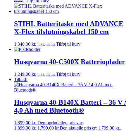
Tilføj til kurv
moms
STIHL Batteritaske med ADVANCE
X-Flex tilslutningskabel 150 cm
1.340,00
kr.
Tilføj til kurv
inkl. moms
Husqvarna 40-C500X Batterioplader
1.249,00
kr.
Tilføj til kurv
inkl. moms
Tilbud!
Husqvarna 40-B140X Batteri – 36 V /
4,0 Ah med Bluetooth®
1.899,00
kr.
Den oprindelige pris var:
1.899,00 kr..
1.799,00
kr.
Den aktuelle pris er: 1.799,00 kr..