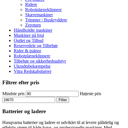
Ridere
Robotplæneklippere
Skæremaskiner
Trimmer / Buskryddere
Zeroturn
Håndholdte maskiner
Maskiner på hjul
Outlet og Tilbud
Reservedele og Tilbehør
Rider & traktor
Robotplæneklippere
Tilbehør og sikkerhedsudstyr
Ukrudtsbekæmpelse
Vitra Redskabsbærer
Filtrer efter pris
Mindste pris
Højeste pris
Filter
Batterier og ladere
Husqvarna batterier og ladere er udviklet til at levere pålidelig og
effektiv strøm til både have- og professionelle maskiner. Med