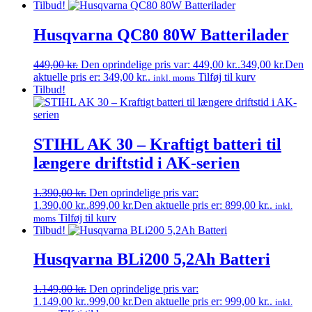
Tilbud!
Husqvarna QC80 80W Batterilader
449,00
kr.
Den oprindelige pris var: 449,00 kr..
349,00
kr.
Den
aktuelle pris er: 349,00 kr..
Tilføj til kurv
inkl. moms
Tilbud!
STIHL AK 30 – Kraftigt batteri til
længere driftstid i AK-serien
1.390,00
kr.
Den oprindelige pris var:
1.390,00 kr..
899,00
kr.
Den aktuelle pris er: 899,00 kr..
inkl.
Tilføj til kurv
moms
Tilbud!
Husqvarna BLi200 5,2Ah Batteri
1.149,00
kr.
Den oprindelige pris var:
1.149,00 kr..
999,00
kr.
Den aktuelle pris er: 999,00 kr..
inkl.