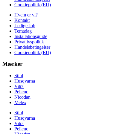
Cookiepolitik (EU)
Hvem er vi?
Kontakt
Ledige Job
Temadag
Installationsguide
Privatlivspolitik
Handelsbetingelser
Cookiepolitik (EU)
Mærker
Stihl
Husqvarna
Vitra
Pellenc
Nicodan
Melex
Stihl
Husqvarna
Vitra
Pellenc