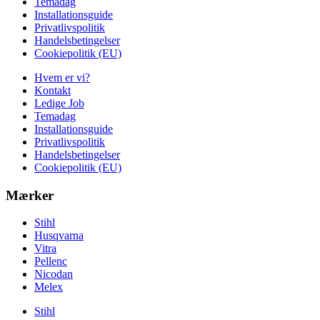
Temadag
Installationsguide
Privatlivspolitik
Handelsbetingelser
Cookiepolitik (EU)
Hvem er vi?
Kontakt
Ledige Job
Temadag
Installationsguide
Privatlivspolitik
Handelsbetingelser
Cookiepolitik (EU)
Mærker
Stihl
Husqvarna
Vitra
Pellenc
Nicodan
Melex
Stihl