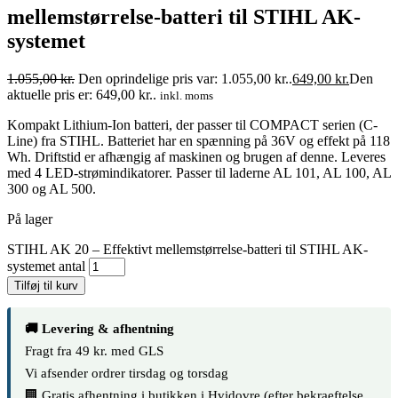
mellemstørrelse-batteri til STIHL AK-
systemet
1.055,00
kr.
Den oprindelige pris var: 1.055,00 kr..
649,00
kr.
Den
aktuelle pris er: 649,00 kr..
inkl. moms
Kompakt Lithium-Ion batteri, der passer til COMPACT serien (C-
Line) fra STIHL. Batteriet har en spænning på 36V og effekt på 118
Wh. Driftstid er afhængig af maskinen og brugen af denne. Leveres
med 4 LED-strømindikatorer. Passer til laderne AL 101, AL 100, AL
300 og AL 500.
På lager
STIHL AK 20 – Effektivt mellemstørrelse-batteri til STIHL AK-
systemet antal
Tilføj til kurv
🚚 Levering & afhentning
Fragt fra 49 kr. med GLS
Vi afsender ordrer tirsdag og torsdag
🏢 Gratis afhentning i butikken i Hvidovre (efter bekraeftelse