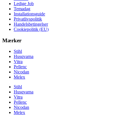
Ledige Job
Temadag
Installationsguide
Privatlivspolitik
Handelsbetingelser
Cookiepolitik (EU)
Mærker
Stihl
Husqvarna
Vitra
Pellenc
Nicodan
Melex
Stihl
Husqvarna
Vitra
Pellenc
Nicodan
Melex