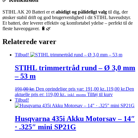
STIHL AK 20 Batteri er et
alsidigt og pålideligt valg
til dig, der
ønsker stabil drift og god brugervenlighed i dit STIHL haveudstyr.
Et batteri, der leverer effektiv og komfortabel ydelse – perfekt til de
fleste haveopgaver. 🔋🌿
Relaterede varer
Tilbud!
STIHL trimmertråd rund – Ø 3,0 mm
– 53 m
191,00
kr.
Den oprindelige pris var: 191,00 kr..
119,00
kr.
Den
aktuelle pris er: 119,00 kr..
Tilføj til kurv
inkl. moms
Tilbud!
Husqvarna 435i Akku Motorsav – 14″
· .325″ mini SP21G