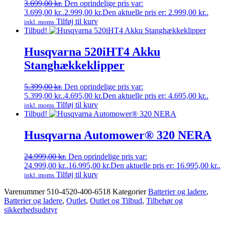
3.699,00
kr.
Den oprindelige pris var:
3.699,00 kr..
2.999,00
kr.
Den aktuelle pris er: 2.999,00 kr..
Tilføj til kurv
inkl. moms
Tilbud!
Husqvarna 520iHT4 Akku
Stanghækkeklipper
5.399,00
kr.
Den oprindelige pris var:
5.399,00 kr..
4.695,00
kr.
Den aktuelle pris er: 4.695,00 kr..
Tilføj til kurv
inkl. moms
Tilbud!
Husqvarna Automower® 320 NERA
24.999,00
kr.
Den oprindelige pris var:
24.999,00 kr..
16.995,00
kr.
Den aktuelle pris er: 16.995,00 kr..
Tilføj til kurv
inkl. moms
Varenummer
510-4520-400-6518
Kategorier
Batterier og ladere
,
Batterier og ladere
,
Outlet
,
Outlet og Tilbud
,
Tilbehør og
sikkerhedsudstyr