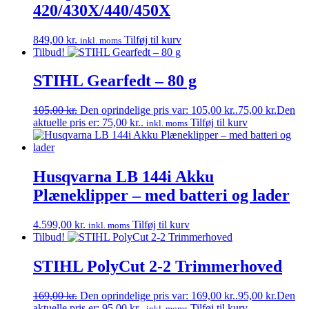
420/430X/440/450X
849,00
kr.
Tilføj til kurv
inkl. moms
Tilbud!
STIHL Gearfedt – 80 g
105,00
kr.
Den oprindelige pris var: 105,00 kr..
75,00
kr.
Den
aktuelle pris er: 75,00 kr..
Tilføj til kurv
inkl. moms
Husqvarna LB 144i Akku
Plæneklipper – med batteri og lader
4.599,00
kr.
Tilføj til kurv
inkl. moms
Tilbud!
STIHL PolyCut 2-2 Trimmerhoved
169,00
kr.
Den oprindelige pris var: 169,00 kr..
95,00
kr.
Den
aktuelle pris er: 95,00 kr..
Tilføj til kurv
inkl. moms