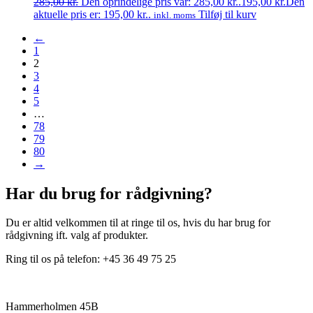
285,00
kr.
Den oprindelige pris var: 285,00 kr..
195,00
kr.
Den
aktuelle pris er: 195,00 kr..
Tilføj til kurv
inkl. moms
←
1
2
3
4
5
…
78
79
80
→
Har du brug for rådgivning?
Du er altid velkommen til at ringe til os, hvis du har brug for
rådgivning ift. valg af produkter.
Ring til os på telefon: +45 36 49 75 25
Hammerholmen 45B