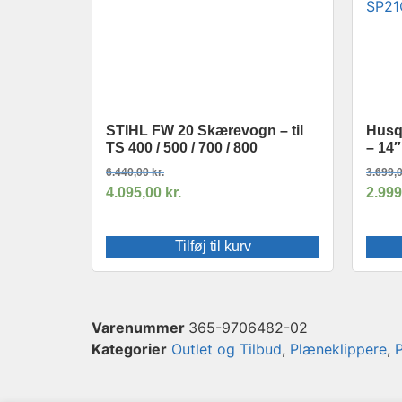
STIHL FW 20 Skærevogn – til
Husq
TS 400 / 500 / 700 / 800
– 14″
6.440,00
kr.
3.699,
4.095,00
kr.
2.99
Tilføj til kurv
Varenummer
365-9706482-02
Kategorier
Outlet og Tilbud
,
Plæneklippere
,