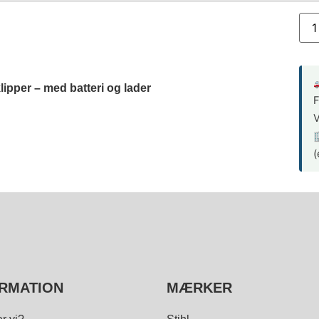

pper – med batteri og lader
F
V

(
RMATION
MÆRKER