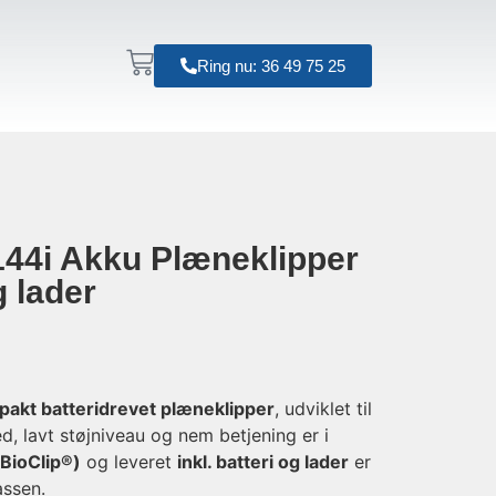
Ring nu: 36 49 75 25
44i Akku Plæneklipper
g lader
akt batteridrevet plæneklipper
, udviklet til
d, lavt støjniveau og nem betjening er i
(BioClip®)
og leveret
inkl. batteri og lader
er
assen.