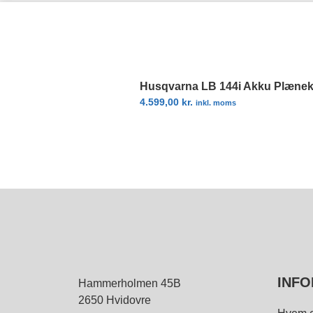
Husqvarna LB 144i Akku Plænekli
4.599,00
kr.
inkl. moms
INFO
Hammerholmen 45B
2650 Hvidovre