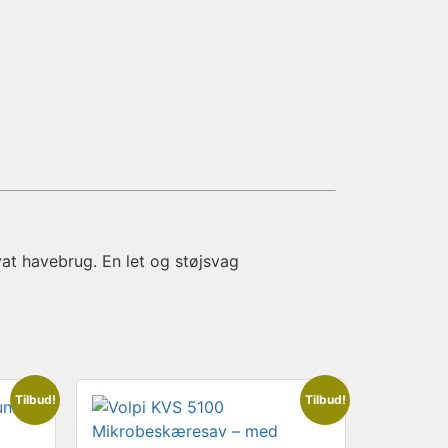
ivat havebrug. En let og støjsvag

Tilbud!
Tilbud!