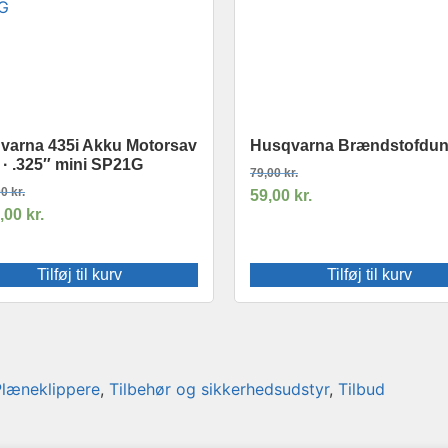
varna 435i Akku Motorsav
Husqvarna Brændstofdun
 · .325″ mini SP21G
79,00
kr.
00
kr.
59,00
kr.
9,00
kr.
Tilføj til kurv
Tilføj til kurv
Plæneklippere
,
Tilbehør og sikkerhedsudstyr
,
Tilbud