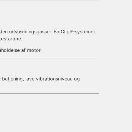
 uden udstødningsgasser. BioClip®-systemet
græstæppe.
eholdelse af motor.
e betjening, lave vibrationsniveau og