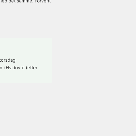
en med det samme. Forvent
 torsdag
n i Hvidovre (efter