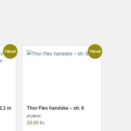
Tilbud!
Tilbud!
2,1 m
Thor Flex handske – str. 8
27,38
kr.
20,00
kr.