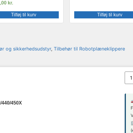
9,00
kr.
Tilføj til kurv
Tilføj til kurv
ør og sikkerhedsudstyr
,
Tilbehør til Robotplæneklippere

/440/450X
F
V

(