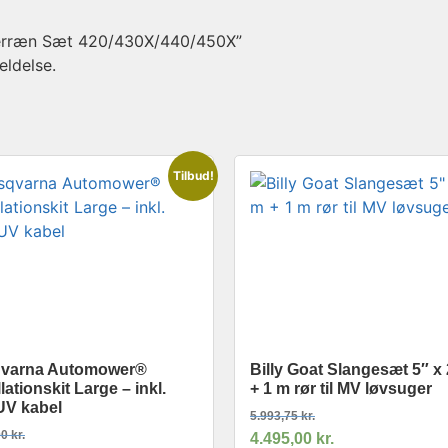
 Terræn Sæt 420/430X/440/450X”
eldelse.
Tilbud!
varna Automower®
Billy Goat Slangesæt 5″ x 
llationskit Large – inkl.
+ 1 m rør til MV løvsuger
UV kabel
5.993,75
kr.
00
kr.
4.495,00
kr.