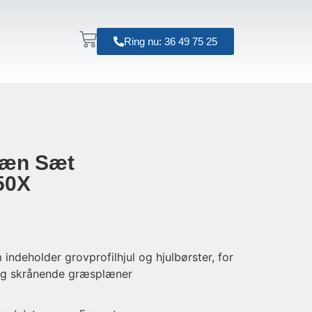
Ring nu: 36 49 75 25
ræn Sæt
50X
indeholder grovprofilhjul og hjulbørster, for
 og skrånende græsplæner