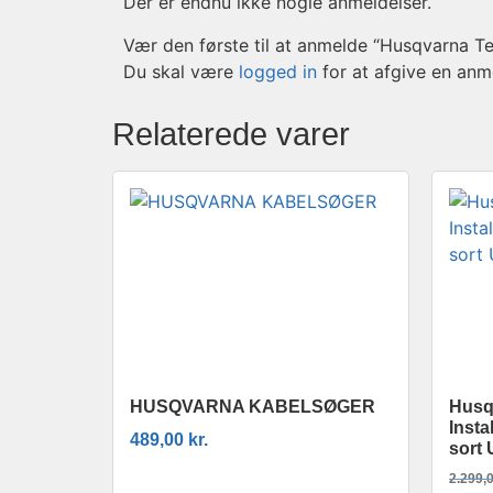
Der er endnu ikke nogle anmeldelser.
Vær den første til at anmelde “Husqvarna
Du skal være
logged in
for at afgive en anm
Relaterede varer
HUSQVARNA KABELSØGER
Husq
Insta
489,00
kr.
sort 
2.299,