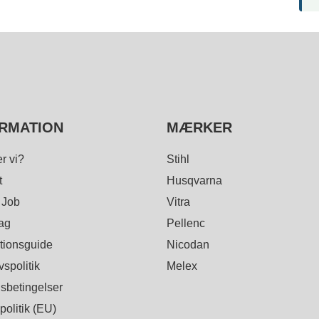
RMATION
MÆRKER
r vi?
Stihl
t
Husqvarna
 Job
Vitra
ag
Pellenc
ationsguide
Nicodan
vspolitik
Melex
sbetingelser
olitik (EU)