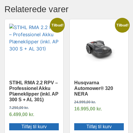
Relaterede varer
Tilbud!
Tilbud!
STIHL RMA 2.2 RPV –
Husqvarna
Professionel Akku
Automower® 320
Plæneklipper (inkl. AP
NERA
300 S + AL 301)
24.999,00
kr.
7.250,00
kr.
16.995,00
kr.
6.499,00
kr.
Tilføj til kurv
Tilføj til kurv