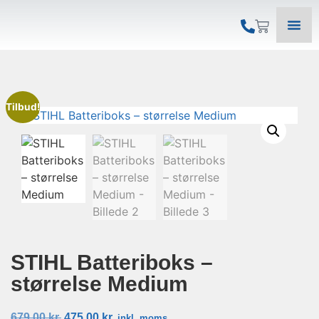
Tilbud!
STIHL Batteriboks –
størrelse Medium
679,00
kr.
475,00
kr.
inkl. moms