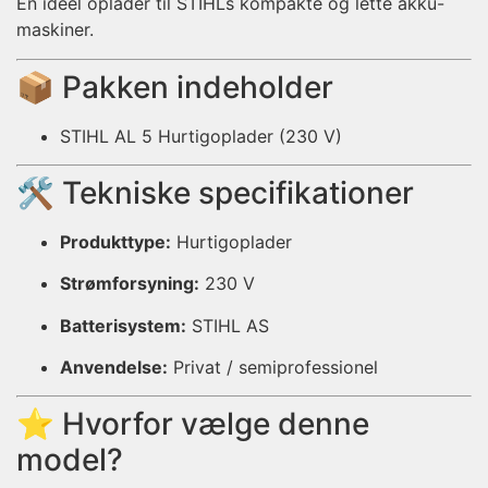
En ideel oplader til STIHLs kompakte og lette akku-
maskiner.
📦 Pakken indeholder
STIHL AL 5 Hurtigoplader (230 V)
🛠️ Tekniske specifikationer
Produkttype:
Hurtigoplader
Strømforsyning:
230 V
Batterisystem:
STIHL AS
Anvendelse:
Privat / semiprofessionel
⭐ Hvorfor vælge denne
model?