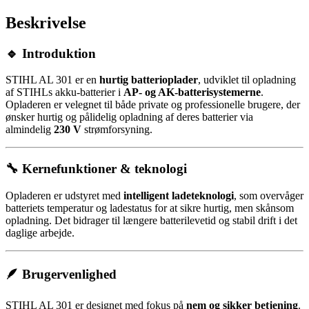
Beskrivelse
🔹 Introduktion
STIHL AL 301 er en
hurtig batterioplader
, udviklet til opladning
af STIHLs akku-batterier i
AP- og AK-batterisystemerne
.
Opladeren er velegnet til både private og professionelle brugere, der
ønsker hurtig og pålidelig opladning af deres batterier via
almindelig
230 V
strømforsyning.
🔧 Kernefunktioner & teknologi
Opladeren er udstyret med
intelligent ladeteknologi
, som overvåger
batteriets temperatur og ladestatus for at sikre hurtig, men skånsom
opladning. Det bidrager til længere batterilevetid og stabil drift i det
daglige arbejde.
🪶 Brugervenlighed
STIHL AL 301 er designet med fokus på
nem og sikker betjening
.