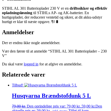
STIHL AL 301 Batterioplader 230 V er en
driftssikker og effektiv
opladningsløsning
til STIHLs AP- og AK-batterier. En
hurtigoplader, der reducerer ventetid og sikrer, at dit akku-udstyr
hurtigt er klar til næste opgave. 🔌🔋
Anmeldelser
Der er endnu ikke nogle anmeldelser.
Vær den første til at anmelde “STIHL AL 301 Batterioplader – 230
V”
Du skal være
logged in
for at afgive en anmeldelse.
Relaterede varer
Tilbud!
Husqvarna Brændstofdunk 5 L
79,00
kr.
Den oprindelige pris var: 79,00 kr..
59,00
kr.
Den
aktuelle pris er: 59,00 kr..
Tilføj til kurv
inkl. moms