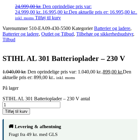
24.999,00
kr.
Den oprindelige pris var:
24.999,00 kr..
16.995,00
kr.
Den aktuelle pris er: 16.995,00 kr..
Tilføj til kurv
inkl. moms
Varenummer
510-EA09-430-5500
Kategorier
Batterier og ladere
,
Batterier og ladere
,
Outlet og Tilbud
,
Tilbehør og sikkerhedsudstyr
,
Tilbud
STIHL AL 301 Batterioplader – 230 V
1.040,00
kr.
Den oprindelige pris var: 1.040,00 kr..
899,00
kr.
Den
aktuelle pris er: 899,00 kr..
inkl. moms
På lager
STIHL AL 301 Batterioplader – 230 V antal
Tilføj til kurv
🚚 Levering & afhentning
Fragt fra 49 kr. med GLS