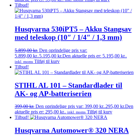
Tilbud!
Husqvarna 530iPT5 – Akku Stangsav
med teleskop (10″ / 1/4″ / 1,3 mm)
5.899,00
kr.
Den oprindelige pris var:
5.899,00 kr..
5.195,00
kr.
Den aktuelle pris er: 5.195,00 kr..
Tilføj til kurv
inkl. moms
Tilbud!
STIHL AL 101 – Standardlader til
AK- og AP-batteriserien
399,00
kr.
Den oprindelige pris var: 399,00 kr..
295,00
kr.
Den
aktuelle pris er: 295,00 kr..
Tilføj til kurv
inkl. moms
Tilbud!
Husqvarna Automower® 320 NERA