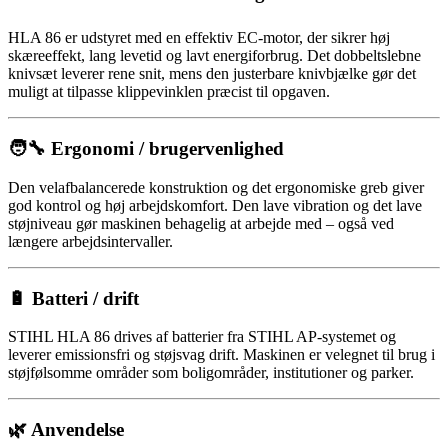
HLA 86 er udstyret med en effektiv EC-motor, der sikrer høj
skæreeffekt, lang levetid og lavt energiforbrug. Det dobbeltslebne
knivsæt leverer rene snit, mens den justerbare knivbjælke gør det
muligt at tilpasse klippevinklen præcist til opgaven.
🧑‍🔧 Ergonomi / brugervenlighed
Den velafbalancerede konstruktion og det ergonomiske greb giver
god kontrol og høj arbejdskomfort. Den lave vibration og det lave
støjniveau gør maskinen behagelig at arbejde med – også ved
længere arbejdsintervaller.
🔋 Batteri / drift
STIHL HLA 86 drives af batterier fra STIHL AP-systemet og
leverer emissionsfri og støjsvag drift. Maskinen er velegnet til brug i
støjfølsomme områder som boligområder, institutioner og parker.
🌿 Anvendelse