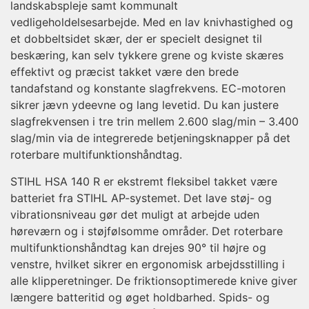
landskabspleje samt kommunalt
vedligeholdelsesarbejde. Med en lav knivhastighed og
et dobbeltsidet skær, der er specielt designet til
beskæring, kan selv tykkere grene og kviste skæres
effektivt og præcist takket være den brede
tandafstand og konstante slagfrekvens. EC-motoren
sikrer jævn ydeevne og lang levetid. Du kan justere
slagfrekvensen i tre trin mellem 2.600 slag/min – 3.400
slag/min via de integrerede betjeningsknapper på det
roterbare multifunktionshåndtag.
STIHL HSA 140 R er ekstremt fleksibel takket være
batteriet fra STIHL AP-systemet. Det lave støj- og
vibrationsniveau gør det muligt at arbejde uden
høreværn og i støjfølsomme områder. Det roterbare
multifunktionshåndtag kan drejes 90° til højre og
venstre, hvilket sikrer en ergonomisk arbejdsstilling i
alle klipperetninger. De friktionsoptimerede knive giver
længere batteritid og øget holdbarhed. Spids- og