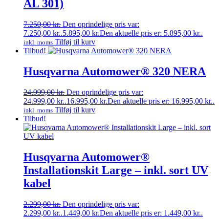
AL 301)
7.250,00
kr.
Den oprindelige pris var:
7.250,00 kr..
5.895,00
kr.
Den aktuelle pris er: 5.895,00 kr..
Tilføj til kurv
inkl. moms
Tilbud!
Husqvarna Automower® 320 NERA
24.999,00
kr.
Den oprindelige pris var:
24.999,00 kr..
16.995,00
kr.
Den aktuelle pris er: 16.995,00 kr..
Tilføj til kurv
inkl. moms
Tilbud!
Husqvarna Automower®
Installationskit Large – inkl. sort UV
kabel
2.299,00
kr.
Den oprindelige pris var:
2.299,00 kr..
1.449,00
kr.
Den aktuelle pris er: 1.449,00 kr..