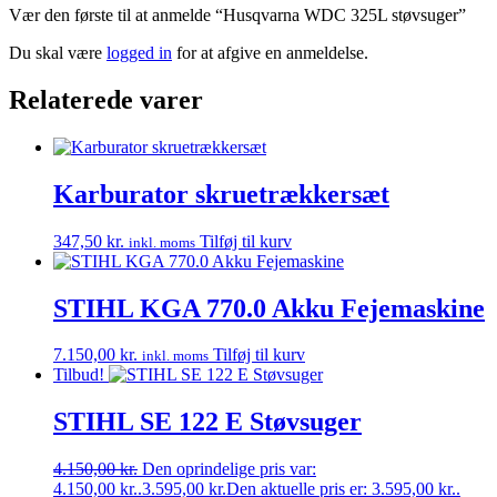
Vær den første til at anmelde “Husqvarna WDC 325L støvsuger”
Du skal være
logged in
for at afgive en anmeldelse.
Relaterede varer
Karburator skruetrækkersæt
347,50
kr.
Tilføj til kurv
inkl. moms
STIHL KGA 770.0 Akku Fejemaskine
7.150,00
kr.
Tilføj til kurv
inkl. moms
Tilbud!
STIHL SE 122 E Støvsuger
4.150,00
kr.
Den oprindelige pris var:
4.150,00 kr..
3.595,00
kr.
Den aktuelle pris er: 3.595,00 kr..