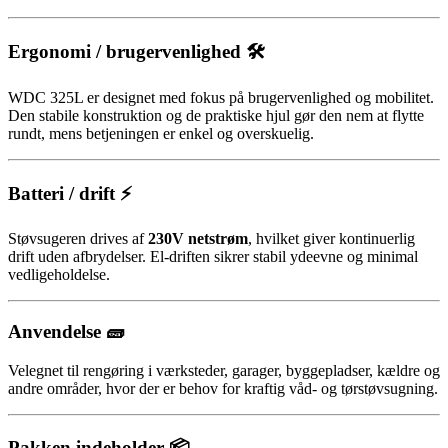
Ergonomi / brugervenlighed 🛠️
WDC 325L er designet med fokus på brugervenlighed og mobilitet.
Den stabile konstruktion og de praktiske hjul gør den nem at flytte
rundt, mens betjeningen er enkel og overskuelig.
Batteri / drift ⚡
Støvsugeren drives af
230V netstrøm
, hvilket giver kontinuerlig
drift uden afbrydelser. El-driften sikrer stabil ydeevne og minimal
vedligeholdelse.
Anvendelse 🧱
Velegnet til rengøring i værksteder, garager, byggepladser, kældre og
andre områder, hvor der er behov for kraftig våd- og tørstøvsugning.
Pakken indeholder 📦