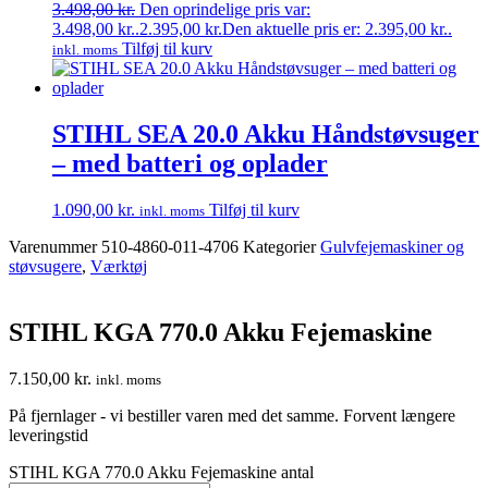
3.498,00
kr.
Den oprindelige pris var:
3.498,00 kr..
2.395,00
kr.
Den aktuelle pris er: 2.395,00 kr..
Tilføj til kurv
inkl. moms
STIHL SEA 20.0 Akku Håndstøvsuger
– med batteri og oplader
1.090,00
kr.
Tilføj til kurv
inkl. moms
Varenummer
510-4860-011-4706
Kategorier
Gulvfejemaskiner og
støvsugere
,
Værktøj
STIHL KGA 770.0 Akku Fejemaskine
7.150,00
kr.
inkl. moms
På fjernlager - vi bestiller varen med det samme. Forvent længere
leveringstid
STIHL KGA 770.0 Akku Fejemaskine antal