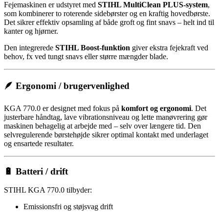
Fejemaskinen er udstyret med
STIHL MultiClean PLUS-system
,
som kombinerer to roterende sidebørster og en kraftig hovedbørste.
Det sikrer effektiv opsamling af både groft og fint snavs – helt ind til
kanter og hjørner.
Den integrerede
STIHL Boost-funktion
giver ekstra fejekraft ved
behov, fx ved tungt snavs eller større mængder blade.
🪶 Ergonomi / brugervenlighed
KGA 770.0 er designet med fokus på
komfort og ergonomi
. Det
justerbare håndtag, lave vibrationsniveau og lette manøvrering gør
maskinen behagelig at arbejde med – selv over længere tid. Den
selvregulerende børstehøjde sikrer optimal kontakt med underlaget
og ensartede resultater.
🔋 Batteri / drift
STIHL KGA 770.0 tilbyder:
Emissionsfri og støjsvag drift