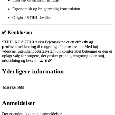
Støjsvag og emissionsfri drift
Ergonomisk og brugervenlig konstruktion
Original STIHL-kvalitet
✅ Konklusion
STIHL KGA 770.0 Akku Fejemaskine er en
effektiv og
professionel løsning
til rengøring af større arealer. Med høj
ydeevne, intelligent børstesystem og komfortabel betjening er den et
oplagt valg for brugere, der ønsker grundig rengøring uden støj,
udstødning og besvær. 🧹🔋🌿
Yderligere information
Mærke
Stihl
Anmeldelser
Der er endnu ikke nogle anmeldelser.