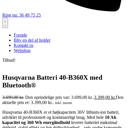
Ring nu: 36 49 75 25
Forside
Bliv en del af holdet
Kontakt os
Webshop
Tilbud!
Husqvarna Batteri 40-B360X med
Bluetooth®
3.699,00
kr.
Den oprindelige pris var: 3.699,00 kr..
3.399,00
kr.
Den
aktuelle pris er: 3.399,00 kr..
inkl. moms
Husqvarna 40-B360X er et højkapacitets 36V lithium-ion batteri,
udviklet til professionelt og kontinuerligt brug. Med hele
10 Ah
kapacitet og 360 Wh energiindhold
leverer batteriet maksimal
driftstid, stabil effekt og høj driftssikkerhed – selv under krævende