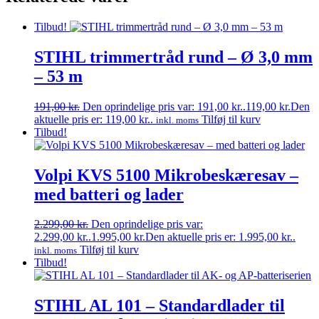
Tilbud!
STIHL trimmertråd rund – Ø 3,0 mm
– 53 m
191,00
kr.
Den oprindelige pris var: 191,00 kr..
119,00
kr.
Den
aktuelle pris er: 119,00 kr..
Tilføj til kurv
inkl. moms
Tilbud!
Volpi KVS 5100 Mikrobeskæresav –
med batteri og lader
2.299,00
kr.
Den oprindelige pris var:
2.299,00 kr..
1.995,00
kr.
Den aktuelle pris er: 1.995,00 kr..
Tilføj til kurv
inkl. moms
Tilbud!
STIHL AL 101 – Standardlader til