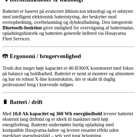
Batteriet er baseret på avanceret lithium-ion teknologi og er udstyret
med intelligent elektronisk batteristyring, der beskytter mod
overophedning, overbelastning og dybdeafladning. Den integrerede
Bluetooth-funktion
giver mulighed for overvågning af batteristatus,
opladningshistorik og batteriets generelle helbred via Husqvarna
Fleet Services.
🤲 Ergonomi / brugervenlighed
Trods den meget høje kapacitet er 40-B360X konstrueret med fokus
på balance og holdbarhed. Batteriet er nemt at montere og afmontere
og har en robust X-line konstruktion, der er skabt til daglig
professionel brug i krævende miljøer.
🔋 Batteri / drift
Med
10,0 Ah kapacitet og 360 Wh energiindhold
leverer batteriet
ekstremt lang driftstid og er ideelt til maskiner med højt
energiforbrug. Batteriet understøtter hurtig opladning med
kompatible Husqvarna-ladere og leverer ensartet effekt uden
mærkbart spændingsfald – selv ved tung belastning.