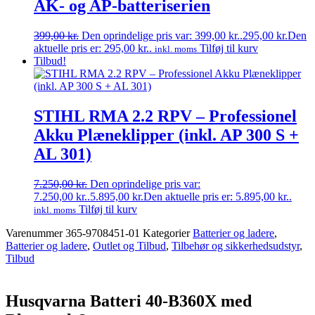
AK- og AP-batteriserien
399,00
kr.
Den oprindelige pris var: 399,00 kr..
295,00
kr.
Den
aktuelle pris er: 295,00 kr..
Tilføj til kurv
inkl. moms
Tilbud!
STIHL RMA 2.2 RPV – Professionel
Akku Plæneklipper (inkl. AP 300 S +
AL 301)
7.250,00
kr.
Den oprindelige pris var:
7.250,00 kr..
5.895,00
kr.
Den aktuelle pris er: 5.895,00 kr..
Tilføj til kurv
inkl. moms
Varenummer
365-9708451-01
Kategorier
Batterier og ladere
,
Batterier og ladere
,
Outlet og Tilbud
,
Tilbehør og sikkerhedsudstyr
,
Tilbud
Husqvarna Batteri 40-B360X med