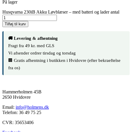
På lager
Husqvarna 230iB Akku Løvblæser – med batteri og lader antal
Tilføj til kurv
🚚 Levering & afhentning
Fragt fra 49 kr. med GLS
Vi afsender ordrer tirsdag og torsdag
🏢 Gratis afhentning i butikken i Hvidovre (efter bekraeftelse
fra os)
Hammerholmen 45B
2650 Hvidovre
Email:
info@holmens.dk
Telefon: 36 49 75 25
CVR: 35653406