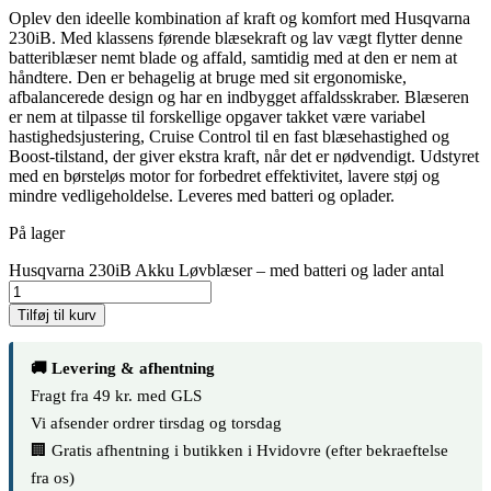
Oplev den ideelle kombination af kraft og komfort med Husqvarna
230iB. Med klassens førende blæsekraft og lav vægt flytter denne
batteriblæser nemt blade og affald, samtidig med at den er nem at
håndtere. Den er behagelig at bruge med sit ergonomiske,
afbalancerede design og har en indbygget affaldsskraber. Blæseren
er nem at tilpasse til forskellige opgaver takket være variabel
hastighedsjustering, Cruise Control til en fast blæsehastighed og
Boost-tilstand, der giver ekstra kraft, når det er nødvendigt. Udstyret
med en børsteløs motor for forbedret effektivitet, lavere støj og
mindre vedligeholdelse. Leveres med batteri og oplader.
På lager
Husqvarna 230iB Akku Løvblæser – med batteri og lader antal
Tilføj til kurv
🚚 Levering & afhentning
Fragt fra 49 kr. med GLS
Vi afsender ordrer tirsdag og torsdag
🏢 Gratis afhentning i butikken i Hvidovre (efter bekraeftelse
fra os)