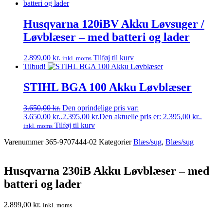
Husqvarna 120iBV Akku Løvsuger /
Løvblæser – med batteri og lader
2.899,00
kr.
Tilføj til kurv
inkl. moms
Tilbud!
STIHL BGA 100 Akku Løvblæser
3.650,00
kr.
Den oprindelige pris var:
3.650,00 kr..
2.395,00
kr.
Den aktuelle pris er: 2.395,00 kr..
Tilføj til kurv
inkl. moms
Varenummer
365-9707444-02
Kategorier
Blæs/sug
,
Blæs/sug
Husqvarna 230iB Akku Løvblæser – med
batteri og lader
2.899,00
kr.
inkl. moms