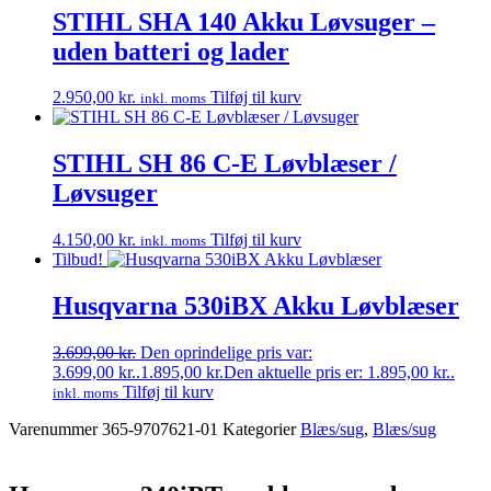
STIHL SHA 140 Akku Løvsuger –
uden batteri og lader
2.950,00
kr.
Tilføj til kurv
inkl. moms
STIHL SH 86 C-E Løvblæser /
Løvsuger
4.150,00
kr.
Tilføj til kurv
inkl. moms
Tilbud!
Husqvarna 530iBX Akku Løvblæser
3.699,00
kr.
Den oprindelige pris var:
3.699,00 kr..
1.895,00
kr.
Den aktuelle pris er: 1.895,00 kr..
Tilføj til kurv
inkl. moms
Varenummer
365-9707621-01
Kategorier
Blæs/sug
,
Blæs/sug