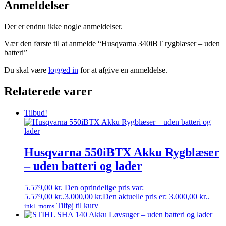
Anmeldelser
Der er endnu ikke nogle anmeldelser.
Vær den første til at anmelde “Husqvarna 340iBT rygblæser – uden
batteri”
Du skal være
logged in
for at afgive en anmeldelse.
Relaterede varer
Tilbud!
Husqvarna 550iBTX Akku Rygblæser
– uden batteri og lader
5.579,00
kr.
Den oprindelige pris var:
5.579,00 kr..
3.000,00
kr.
Den aktuelle pris er: 3.000,00 kr..
Tilføj til kurv
inkl. moms