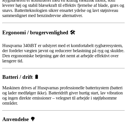
Rygblæseren er konstrueret med en kraftig elektrisk motor, som
leverer høj og stabil blæsekraft til effektiv fjernelse af blade, græs og
snavs. Batteriteknologien sikrer ensartet ydelse og lavt støjniveau
sammenlignet med benzindrevne alternativer.
Ergonomi / brugervenlighed 🛠️
Husqvarna 340iBT er udstyret med et komfortabelt rygbæresystem,
der fordeler vægten jævnt og reducerer belastning på ryg og skuldre.
Den ergonomiske betjening gør det nemt at arbejde effektivt over
længere tid.
Batteri / drift 🔋
Maskinen drives af Husqvarnas professionelle batterisystem (batteri
og lader medfølger ikke). Batteridrift giver hurtig start, lav vibration
og ingen direkte emissioner – velegnet til arbejde i støjfølsomme
områder.
Anvendelse 🌳