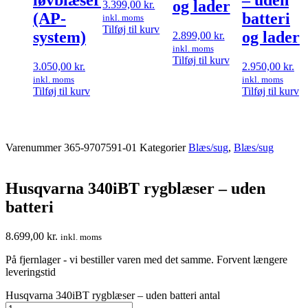
og lader
3.399,00
kr.
(AP-
batteri
inkl. moms
Tilføj til kurv
system)
og lader
2.899,00
kr.
inkl. moms
Tilføj til kurv
3.050,00
kr.
2.950,00
kr.
inkl. moms
inkl. moms
Tilføj til kurv
Tilføj til kurv
Varenummer
365-9707591-01
Kategorier
Blæs/sug
,
Blæs/sug
Husqvarna 340iBT rygblæser – uden
batteri
8.699,00
kr.
inkl. moms
På fjernlager - vi bestiller varen med det samme. Forvent længere
leveringstid
Husqvarna 340iBT rygblæser – uden batteri antal