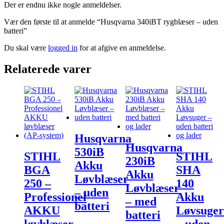
Der er endnu ikke nogle anmeldelser.
Vær den første til at anmelde “Husqvarna 340iBT rygblæser – uden
batteri”
Du skal være
logged in
for at afgive en anmeldelse.
Relaterede varer
Husqvarna
Husqvarna
530iB
STIHL
STIHL
230iB
Akku
BGA
SHA
Akku
Løvblæser
250 –
140
Løvblæser
– uden
Professionel
Akku
– med
batteri
AKKU
Løvsuger
batteri
løvblæser
– uden