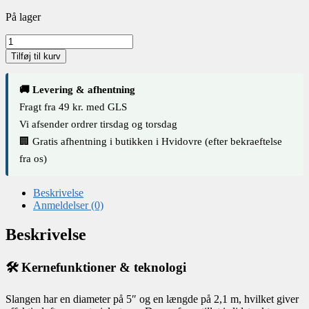
På lager
Billy
Goat
Tilføj til kurv
Udskiftningsslange
5"
x
🚚 Levering & afhentning
2,1
Fragt fra 49 kr. med GLS
m
Vi afsender ordrer tirsdag og torsdag
til
MV
🏢 Gratis afhentning i butikken i Hvidovre (efter bekraeftelse
løvsuger
fra os)
antal
Beskrivelse
Anmeldelser (0)
Beskrivelse
🛠️ Kernefunktioner & teknologi
Slangen har en diameter på 5″ og en længde på 2,1 m, hvilket giver