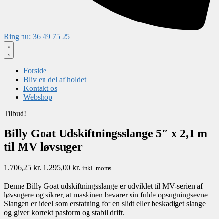
Ring nu: 36 49 75 25
Forside
Bliv en del af holdet
Kontakt os
Webshop
Tilbud!
Billy Goat Udskiftningsslange 5″ x 2,1 m
til MV løvsuger
Den
Den
1.706,25
kr.
1.295,00
kr.
inkl. moms
oprindelige
aktuelle
pris
pris
Denne Billy Goat udskiftningsslange er udviklet til MV-serien af
var:
er:
løvsugere og sikrer, at maskinen bevarer sin fulde opsugningsevne.
1.706,25 kr..
1.295,00 kr..
Slangen er ideel som erstatning for en slidt eller beskadiget slange
og giver korrekt pasform og stabil drift.