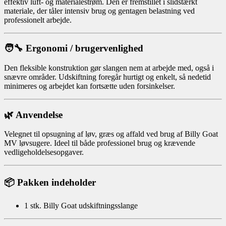
effektiv luft- og materialestrøm. Den er fremstillet i slidstærkt
materiale, der tåler intensiv brug og gentagen belastning ved
professionelt arbejde.
🧑‍🔧 Ergonomi / brugervenlighed
Den fleksible konstruktion gør slangen nem at arbejde med, også i
snævre områder. Udskiftning foregår hurtigt og enkelt, så nedetid
minimeres og arbejdet kan fortsætte uden forsinkelser.
🌿 Anvendelse
Velegnet til opsugning af løv, græs og affald ved brug af Billy Goat
MV løvsugere. Ideel til både professionel brug og krævende
vedligeholdelsesopgaver.
📦 Pakken indeholder
1 stk. Billy Goat udskiftningsslange