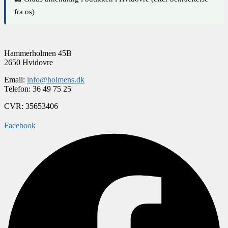
løvsuger
fra os)
antal
Hammerholmen 45B
2650 Hvidovre
Email:
info@holmens.dk
Telefon: 36 49 75 25
CVR: 35653406
Facebook