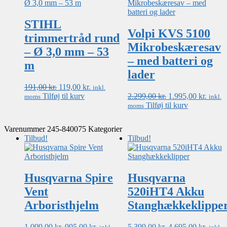
STIHL
Volpi KVS 5100
trimmertråd rund
Mikrobeskæresav
– Ø 3,0 mm – 53
– med batteri og
m
lader
Den
Den
191,00
kr.
119,00
kr.
inkl.
oprindelige
aktuelle
Den
Den
Tilføj til kurv
2.299,00
kr.
1.995,00
kr.
moms
inkl.
pris
pris
oprindelige
aktuel
Tilføj til kurv
moms
var:
er:
pris
pris
191,00 kr..
119,00 kr..
var:
er:
Varenummer
245-840075
Kategorier
2.299,00 kr..
1.995,
Tilbud!
Tilbud!
Husqvarna Spire
Husqvarna
Vent
520iHT4 Akku
Arboristhjelm
Stanghækkeklippe
Den
Den
Den
Den
1.099,00
kr.
995,00
kr.
5.399,00
kr.
4.695,00
kr.