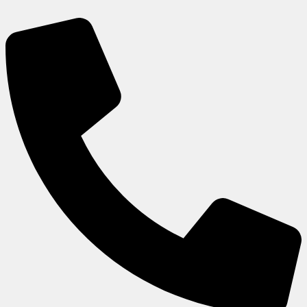
Videre
til
indhold