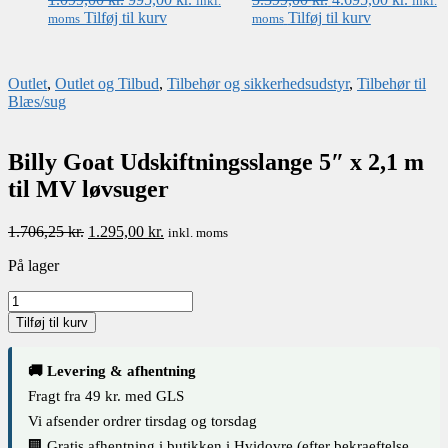
inkl.
inkl.
oprindelige
aktuelle
oprindelige
aktuel
Tilføj til kurv
Tilføj til kurv
moms
moms
pris
pris
pris
pris
var:
er:
var:
er:
1.099,00 kr..
995,00 kr..
5.399,00 kr..
4.695,
Outlet
,
Outlet og Tilbud
,
Tilbehør og sikkerhedsudstyr
,
Tilbehør til
Blæs/sug
Billy Goat Udskiftningsslange 5″ x 2,1 m
til MV løvsuger
Den
Den
1.706,25
kr.
1.295,00
kr.
inkl. moms
oprindelige
aktuelle
På lager
pris
pris
var:
er:
Billy
1.706,25 kr..
1.295,00 kr..
Goat
Tilføj til kurv
Udskiftningsslange
5"
x
🚚 Levering & afhentning
2,1
Fragt fra 49 kr. med GLS
m
Vi afsender ordrer tirsdag og torsdag
til
MV
🏢 Gratis afhentning i butikken i Hvidovre (efter bekraeftelse