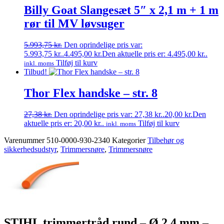
Billy Goat Slangesæt 5″ x 2,1 m + 1 m
rør til MV løvsuger
5.993,75
kr.
Den oprindelige pris var:
5.993,75 kr..
4.495,00
kr.
Den aktuelle pris er: 4.495,00 kr..
Tilføj til kurv
inkl. moms
Tilbud!
Thor Flex handske – str. 8
27,38
kr.
Den oprindelige pris var: 27,38 kr..
20,00
kr.
Den
aktuelle pris er: 20,00 kr..
Tilføj til kurv
inkl. moms
Varenummer
510-0000-930-2340
Kategorier
Tilbehør og
sikkerhedsudstyr
,
Trimmersnøre
,
Trimmersnøre
STIHL trimmertråd rund – Ø 2,4 mm –