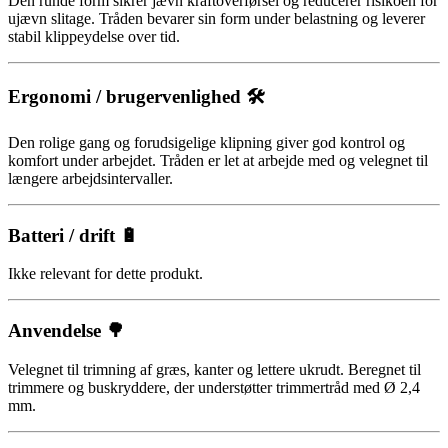
Den runde form sikrer jævn kraftoverførsel og reducerer risikoen for
ujævn slitage. Tråden bevarer sin form under belastning og leverer
stabil klippeydelse over tid.
Ergonomi / brugervenlighed 🛠️
Den rolige gang og forudsigelige klipning giver god kontrol og
komfort under arbejdet. Tråden er let at arbejde med og velegnet til
længere arbejdsintervaller.
Batteri / drift 🔋
Ikke relevant for dette produkt.
Anvendelse 🌳
Velegnet til trimning af græs, kanter og lettere ukrudt. Beregnet til
trimmere og buskryddere, der understøtter trimmertråd med Ø 2,4
mm.