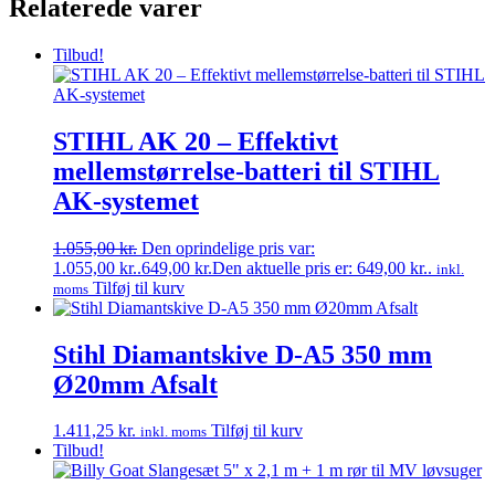
Relaterede varer
Tilbud!
STIHL AK 20 – Effektivt
mellemstørrelse-batteri til STIHL
AK-systemet
1.055,00
kr.
Den oprindelige pris var:
1.055,00 kr..
649,00
kr.
Den aktuelle pris er: 649,00 kr..
inkl.
Tilføj til kurv
moms
Stihl Diamantskive D-A5 350 mm
Ø20mm Afsalt
1.411,25
kr.
Tilføj til kurv
inkl. moms
Tilbud!