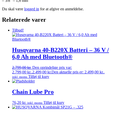
– 3/8″ – 1,6 mm”
Du skal være
logged in
for at afgive en anmeldelse.
Relaterede varer
Tilbud!
Husqvarna 40-B220X Batteri – 36 V /
6,0 Ah med Bluetooth®
2.799,00
kr.
Den oprindelige pris var:
2.799,00 kr..
2.499,00
kr.
Den aktuelle pris er: 2.499,00 kr..
Tilføj til kurv
inkl. moms
Chain Lube Pro
76,20
kr.
Tilføj til kurv
inkl. moms