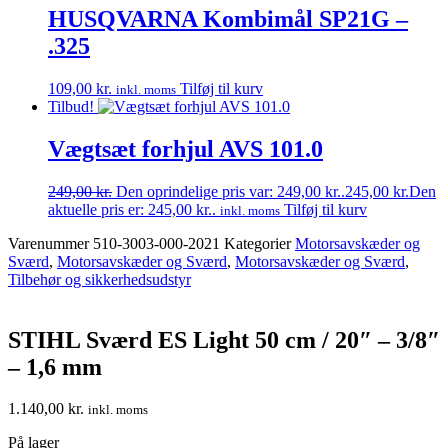
HUSQVARNA Kombimål SP21G –
.325
109,00
kr.
Tilføj til kurv
inkl. moms
Tilbud!
Vægtsæt forhjul AVS 101.0
249,00
kr.
Den oprindelige pris var: 249,00 kr..
245,00
kr.
Den
aktuelle pris er: 245,00 kr..
Tilføj til kurv
inkl. moms
Varenummer
510-3003-000-2021
Kategorier
Motorsavskæder og
Sværd
,
Motorsavskæder og Sværd
,
Motorsavskæder og Sværd
,
Tilbehør og sikkerhedsudstyr
STIHL Sværd ES Light 50 cm / 20″ – 3/8″
– 1,6 mm
1.140,00
kr.
inkl. moms
På lager