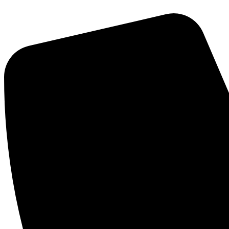
Videre
til
indhold