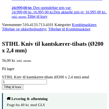
24.999,00
kr.
Den oprindelige pris var:
24.999,00 kr..
16.995,00
kr.
Den aktuelle pris er: 16.995,00 kr..
Tilføj til kurv
inkl. moms
Varenummer
510-4133-713-4101
Kategorier
Kombimaskiner
,
Tilbehør og sikkerhedsudstyr
,
Tilbehør til Kombimaskiner
STIHL Kniv til kantskærer-tilsats (Ø200
x 2,4 mm)
56,00
kr.
inkl. moms
På lager
STIHL Kniv til kantskærer-tilsats (Ø200 x 2,4 mm) antal
Tilføj til kurv
🚚 Levering & afhentning
Fragt fra 49 kr. med GLS