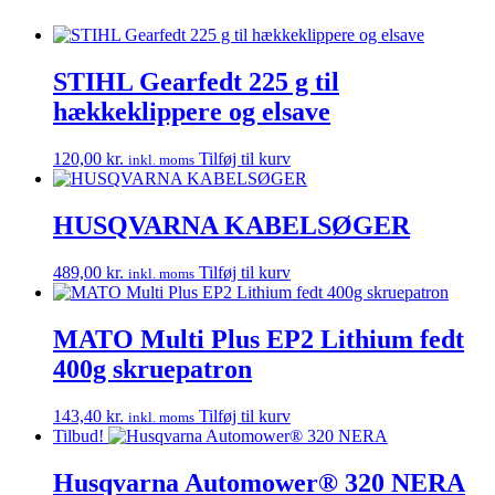
STIHL Gearfedt 225 g til
hækkeklippere og elsave
120,00
kr.
Tilføj til kurv
inkl. moms
HUSQVARNA KABELSØGER
489,00
kr.
Tilføj til kurv
inkl. moms
MATO Multi Plus EP2 Lithium fedt
400g skruepatron
143,40
kr.
Tilføj til kurv
inkl. moms
Tilbud!
Husqvarna Automower® 320 NERA