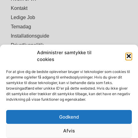
Kontakt
Ledige Job
Temadag
Installationsguide
Privatlivspolitik
Administrer samtykke til
Handelsbetingelser
cookies
Cookiepolitik (EU)
For at give dig de bedste oplevelser bruger vi teknologier som cookies til
MÆRKER
at gemme og/eller få adgang til enhedsoplysninger. Hvis du giver dit
samtykke til disse teknologier, kan vi behandle data som f.eks.
browsingadfærd eller unikke ID'er på dette websted. Hvis du ikke giver
Stihl
dit samtykke eller trækker dit samtykke tilbage, kan det have en negativ
indvirkning på visse funktioner og egenskaber.
Husqvarna
Vitra
Godkend
Pellenc
Nicodan
Afvis
Melex