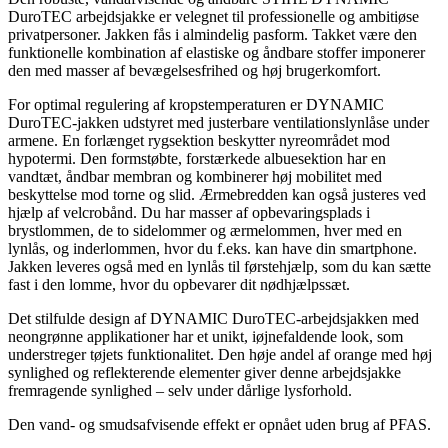
DuroTEC arbejdsjakke er velegnet til professionelle og ambitiøse
privatpersoner. Jakken fås i almindelig pasform. Takket være den
funktionelle kombination af elastiske og åndbare stoffer imponerer
den med masser af bevægelsesfrihed og høj brugerkomfort.
For optimal regulering af kropstemperaturen er DYNAMIC
DuroTEC-jakken udstyret med justerbare ventilationslynlåse under
armene. En forlænget rygsektion beskytter nyreområdet mod
hypotermi. Den formstøbte, forstærkede albuesektion har en
vandtæt, åndbar membran og kombinerer høj mobilitet med
beskyttelse mod torne og slid. Ærmebredden kan også justeres ved
hjælp af velcrobånd. Du har masser af opbevaringsplads i
brystlommen, de to sidelommer og ærmelommen, hver med en
lynlås, og inderlommen, hvor du f.eks. kan have din smartphone.
Jakken leveres også med en lynlås til førstehjælp, som du kan sætte
fast i den lomme, hvor du opbevarer dit nødhjælpssæt.
Det stilfulde design af DYNAMIC DuroTEC-arbejdsjakken med
neongrønne applikationer har et unikt, iøjnefaldende look, som
understreger tøjets funktionalitet. Den høje andel af orange med høj
synlighed og reflekterende elementer giver denne arbejdsjakke
fremragende synlighed – selv under dårlige lysforhold.
Den vand- og smudsafvisende effekt er opnået uden brug af PFAS.