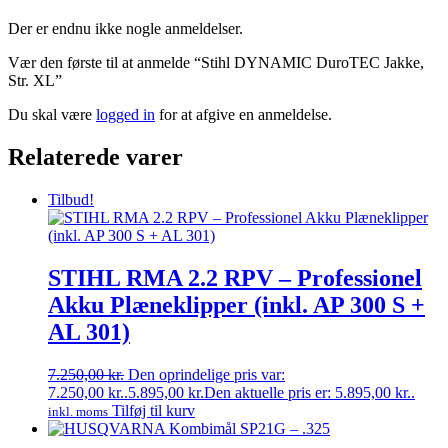
Der er endnu ikke nogle anmeldelser.
Vær den første til at anmelde “Stihl DYNAMIC DuroTEC Jakke,
Str. XL”
Du skal være
logged in
for at afgive en anmeldelse.
Relaterede varer
Tilbud!
STIHL RMA 2.2 RPV – Professionel
Akku Plæneklipper (inkl. AP 300 S +
AL 301)
7.250,00
kr.
Den oprindelige pris var:
7.250,00 kr..
5.895,00
kr.
Den aktuelle pris er: 5.895,00 kr..
Tilføj til kurv
inkl. moms