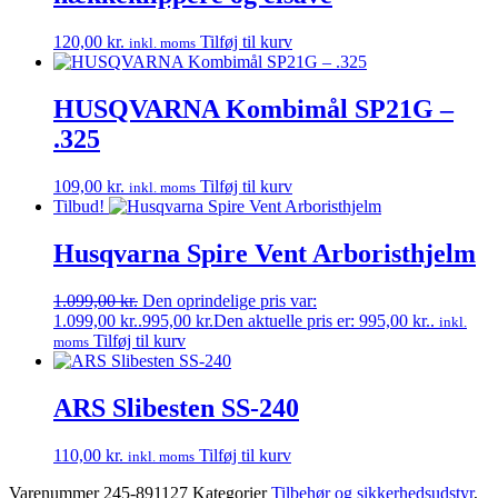
120,00
kr.
Tilføj til kurv
inkl. moms
HUSQVARNA Kombimål SP21G –
.325
109,00
kr.
Tilføj til kurv
inkl. moms
Tilbud!
Husqvarna Spire Vent Arboristhjelm
1.099,00
kr.
Den oprindelige pris var:
1.099,00 kr..
995,00
kr.
Den aktuelle pris er: 995,00 kr..
inkl.
Tilføj til kurv
moms
ARS Slibesten SS-240
110,00
kr.
Tilføj til kurv
inkl. moms
Varenummer
245-891127
Kategorier
Tilbehør og sikkerhedsudstyr
,