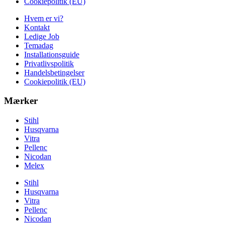
Cookiepolitik (EU)
Hvem er vi?
Kontakt
Ledige Job
Temadag
Installationsguide
Privatlivspolitik
Handelsbetingelser
Cookiepolitik (EU)
Mærker
Stihl
Husqvarna
Vitra
Pellenc
Nicodan
Melex
Stihl
Husqvarna
Vitra
Pellenc
Nicodan