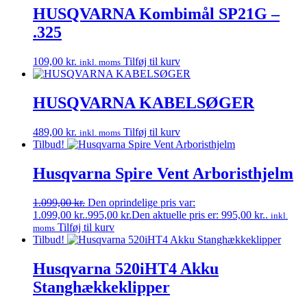
HUSQVARNA Kombimål SP21G –
.325
109,00
kr.
Tilføj til kurv
inkl. moms
HUSQVARNA KABELSØGER
489,00
kr.
Tilføj til kurv
inkl. moms
Tilbud!
Husqvarna Spire Vent Arboristhjelm
1.099,00
kr.
Den oprindelige pris var:
1.099,00 kr..
995,00
kr.
Den aktuelle pris er: 995,00 kr..
inkl.
Tilføj til kurv
moms
Tilbud!
Husqvarna 520iHT4 Akku
Stanghækkeklipper