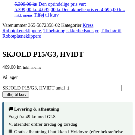
5.399,00
kr.
Den oprindelige pris var:
5.399,00 kr..
4.695,00
kr.
Den aktuelle pris er: 4.695,00 kr..
Tilføj til kurv
inkl. moms
Varenummer
365-5872358-02
Kategorier
Kress
Robotplæneklippere
,
Tilbehør og sikkerhedsudstyr
,
Tilbehør til
Robotplæneklippere
SKJOLD P15/G3, HVIDT
469,00
kr.
inkl. moms
På lager
SKJOLD P15/G3, HVIDT antal
Tilføj til kurv
🚚 Levering & afhentning
Fragt fra 49 kr. med GLS
Vi afsender ordrer tirsdag og torsdag
🏢 Gratis afhentning i butikken i Hvidovre (efter bekraeftelse