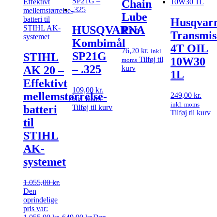
Chain
Lube
Husqvar
HUSQVARNA
Pro
Transmis
Kombimål
4T OIL
76,20
kr.
inkl.
SP21G
STIHL
Tilføj til
10W30
moms
– .325
kurv
AK 20 –
1L
Effektivt
109,00
kr.
mellemstørrelse-
249,00
kr.
inkl. moms
inkl. moms
Tilføj til kurv
batteri
Tilføj til kurv
til
STIHL
AK-
systemet
1.055,00
kr.
Den
oprindelige
pris var: