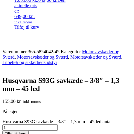
1.055,00 kr..
649,00
kr.
Den
aktuelle pris
er:
649,00 kr..
inkl. moms
Tilføj til kurv
Varenummer
365-5854042-45
Kategorier
Motorsavskæder og
Sværd
,
Motorsavskæder og Sværd
,
Motorsavskæder og Sværd
,
Tilbehør og sikkerhedsudstyr
Husqvarna S93G savkæde – 3/8″ – 1,3
mm – 45 led
155,00
kr.
inkl. moms
På lager
Husqvarna S93G savkæde – 3/8" – 1,3 mm – 45 led antal
Tilføj til kurv