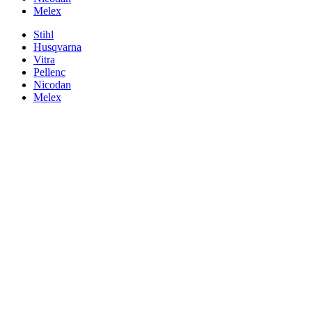
Melex
Stihl
Husqvarna
Vitra
Pellenc
Nicodan
Melex