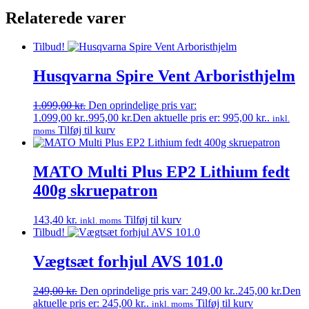
Relaterede varer
Tilbud!
Husqvarna Spire Vent Arboristhjelm
1.099,00
kr.
Den oprindelige pris var:
1.099,00 kr..
995,00
kr.
Den aktuelle pris er: 995,00 kr..
inkl.
Tilføj til kurv
moms
MATO Multi Plus EP2 Lithium fedt
400g skruepatron
143,40
kr.
Tilføj til kurv
inkl. moms
Tilbud!
Vægtsæt forhjul AVS 101.0
249,00
kr.
Den oprindelige pris var: 249,00 kr..
245,00
kr.
Den
aktuelle pris er: 245,00 kr..
Tilføj til kurv
inkl. moms