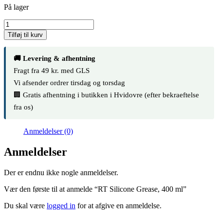
På lager
RT
Silicone
Tilføj til kurv
Grease,
400
ml
🚚 Levering & afhentning
antal
Fragt fra 49 kr. med GLS
Vi afsender ordrer tirsdag og torsdag
🏢 Gratis afhentning i butikken i Hvidovre (efter bekraeftelse
fra os)
Anmeldelser (0)
Anmeldelser
Der er endnu ikke nogle anmeldelser.
Vær den første til at anmelde “RT Silicone Grease, 400 ml”
Du skal være
logged in
for at afgive en anmeldelse.