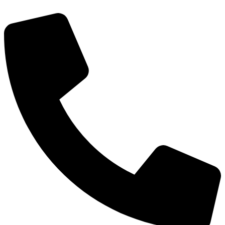
Videre
til
indhold