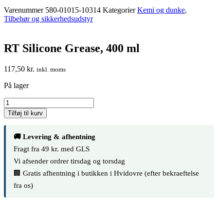
Varenummer
580-01015-10314
Kategorier
Kemi og dunke
,
Tilbehør og sikkerhedsudstyr
RT Silicone Grease, 400 ml
117,50
kr.
inkl. moms
På lager
RT
Silicone
Tilføj til kurv
Grease,
400
ml
🚚 Levering & afhentning
antal
Fragt fra 49 kr. med GLS
Vi afsender ordrer tirsdag og torsdag
🏢 Gratis afhentning i butikken i Hvidovre (efter bekraeftelse
fra os)