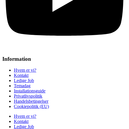
Information
Hvem er vi?
Kontakt
Ledige Job
Temadag
Installationsguide
Privatlivspolitik
Handelsbetingelser
Cookiepolitik (EU)
Hvem er vi?
Kontakt
Ledige Job