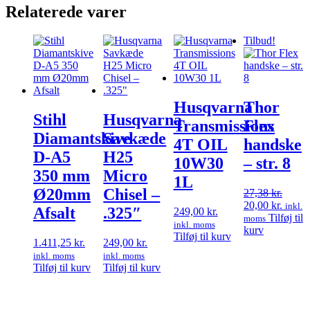
Relaterede varer
Tilbud!
Husqvarna
Thor
Stihl
Husqvarna
Transmissions
Flex
Diamantskive
Savkæde
4T OIL
handske
D-A5
H25
10W30
– str. 8
350 mm
Micro
1L
Ø20mm
Chisel –
27,38
kr.
Den
Den
20,00
kr.
inkl.
Afsalt
.325″
249,00
kr.
oprindelige
aktuel
Tilføj til
moms
inkl. moms
pris
pris
kurv
Tilføj til kurv
var:
er:
1.411,25
kr.
249,00
kr.
27,38 kr..
20,00 
inkl. moms
inkl. moms
Tilføj til kurv
Tilføj til kurv