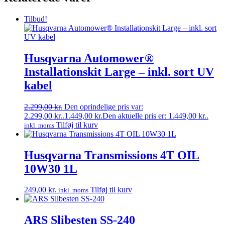
Tilbud!
Husqvarna Automower®
Installationskit Large – inkl. sort UV
kabel
2.299,00
kr.
Den oprindelige pris var:
2.299,00 kr..
1.449,00
kr.
Den aktuelle pris er: 1.449,00 kr..
Tilføj til kurv
inkl. moms
Husqvarna Transmissions 4T OIL
10W30 1L
249,00
kr.
Tilføj til kurv
inkl. moms
ARS Slibesten SS-240