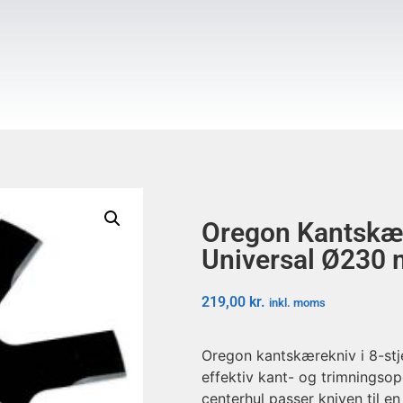
Oregon Kantskær
Universal Ø230
219,00
kr.
inkl. moms
Oregon kantskærekniv i 8-stjer
effektiv kant- og trimnings
centerhul passer kniven til 