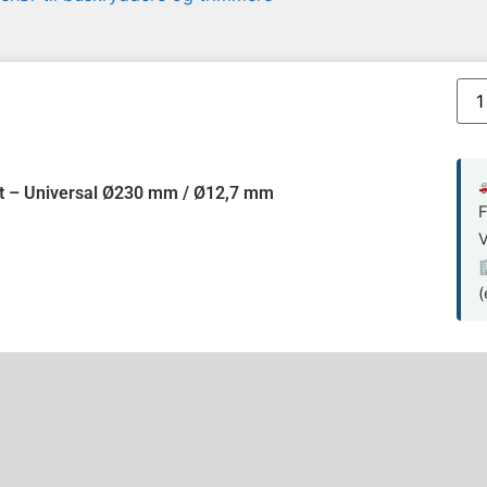

et – Universal Ø230 mm / Ø12,7 mm
F
V

(