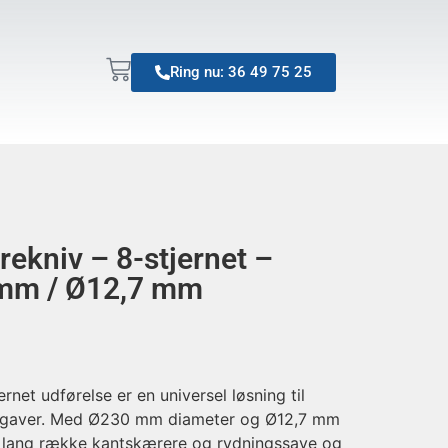
Ring nu: 36 49 75 25
ekniv – 8-stjernet –
 mm / Ø12,7 mm
net udførelse er en universel løsning til
opgaver. Med Ø230 mm diameter og Ø12,7 mm
en lang række kantskærere og rydningssave og