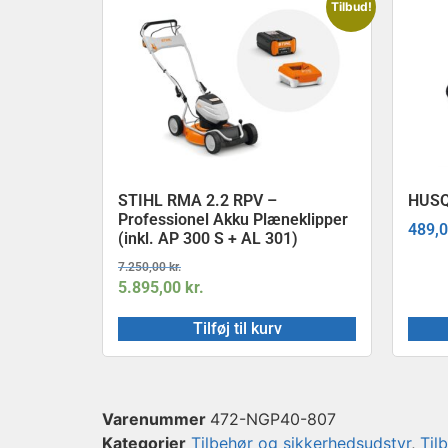
Tilbud!
STIHL RMA 2.2 RPV –
HUSQ
Professionel Akku Plæneklipper
489,
(inkl. AP 300 S + AL 301)
7.250,00
kr.
5.895,00
kr.
Tilføj til kurv
Varenummer
472-NGP40-807
Kategorier
Tilbehør og sikkerhedsudstyr
,
Til