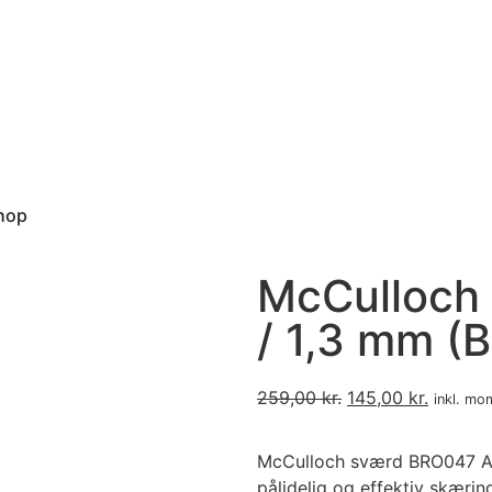
hop
McCulloch S
/ 1,3 mm (
259,00
kr.
145,00
kr.
inkl. mo
McCulloch sværd BRO047 A318
pålidelig og effektiv skærin