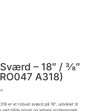
værd – 18″ / 3⁄8″
BRO047 A318)
ms
 er et robust sværd på 18″, udviklet til
g ved både privat og lettere professionelt