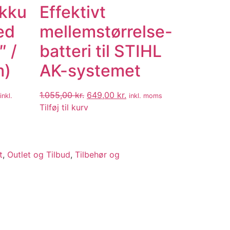
Akku
Effektivt
ed
mellemstørrelse-
″ /
batteri til STIHL
m)
AK-systemet
1.055,00
kr.
649,00
kr.
inkl.
inkl. moms
Tilføj til kurv
t
,
Outlet og Tilbud
,
Tilbehør og