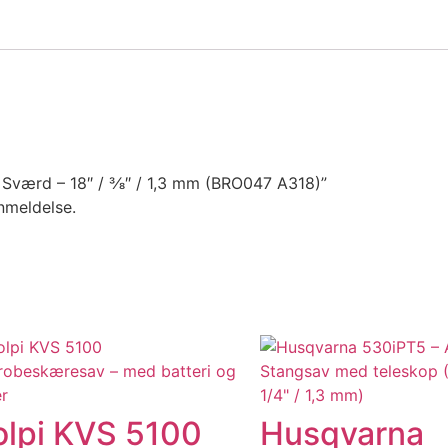
 Sværd – 18″ / 3⁄8″ / 1,3 mm (BRO047 A318)”
nmeldelse.
olpi KVS 5100
Husqvarna