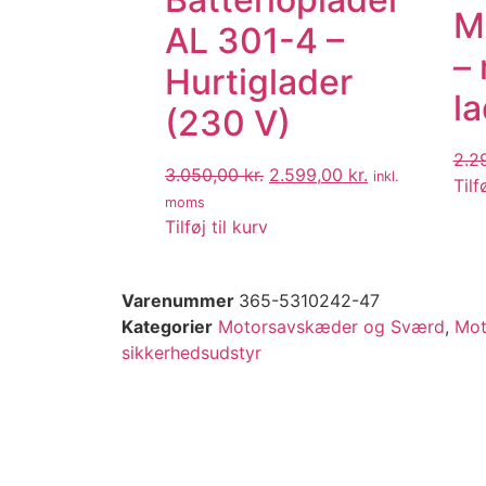
M
AL 301-4 –
–
Hurtiglader
l
(230 V)
2.2
3.050,00
kr.
2.599,00
kr.
inkl.
Tilf
moms
Tilføj til kurv
Varenummer
365-5310242-47
Kategorier
Motorsavskæder og Sværd
,
Mot
sikkerhedsudstyr