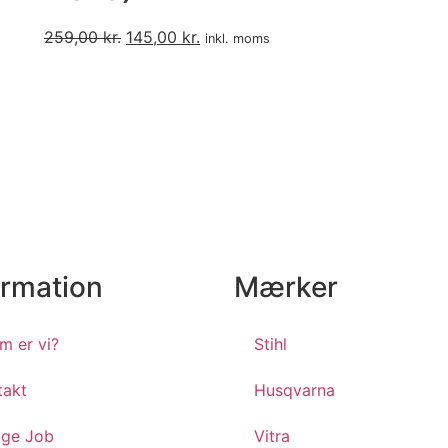
259,00
kr.
145,00
kr.
inkl. moms
ormation
Mærker
m er vi?
Stihl
takt
Husqvarna
ige Job
Vitra