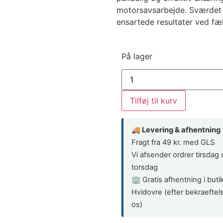
motorsavsarbejde. Sværdet er
ensartede resultater ved f
På lager
Tilføj til kurv
🚚 Levering & afhentning
Fragt fra 49 kr. med GLS
Vi afsender ordrer tirsdag
torsdag
🏢 Gratis afhentning i buti
Hvidovre (efter bekraeftels
os)