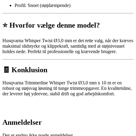
Profil: Snoet (støjdæmpende)
⭐ Hvorfor vælge denne model?
Husqvarna Whisper Twist Ø3,0 mm er det rette valg, når der kræves
maksimal slidstyrke og klippekraft, samtidig med at støjniveauet
holdes nede. Perfekt til professionelle og krævende brugere.
🧾 Konklusion
Husqvarna Trimmerline Whisper Twist Ø3,0 mm x 10 m er en
robust og støjsvag løsning til tunge trimmeopgaver. En kvalitetsline,
der leverer høj ydeevne, stabil drift og god arbejdskomfort.
Anmeldelser
Der er endnu ikke nogle anmeldelser.