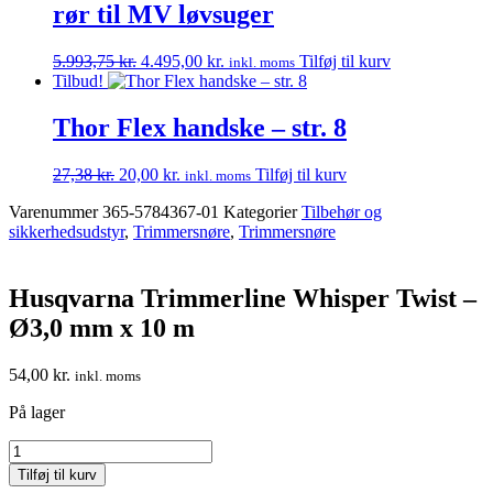
rør til MV løvsuger
Den
Den
5.993,75
kr.
4.495,00
kr.
Tilføj til kurv
inkl. moms
oprindelige
aktuelle
Tilbud!
pris
pris
var:
er:
Thor Flex handske – str. 8
5.993,75 kr..
4.495,00 kr..
Den
Den
27,38
kr.
20,00
kr.
Tilføj til kurv
inkl. moms
oprindelige
aktuelle
Varenummer
365-5784367-01
Kategorier
Tilbehør og
pris
pris
sikkerhedsudstyr
,
Trimmersnøre
,
Trimmersnøre
var:
er:
27,38 kr..
20,00 kr..
Husqvarna Trimmerline Whisper Twist –
Ø3,0 mm x 10 m
54,00
kr.
inkl. moms
På lager
Husqvarna
Trimmerline
Tilføj til kurv
Whisper