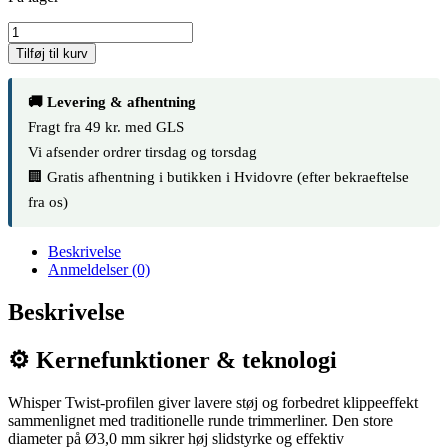
Husqvarna
Trimmerline
Tilføj til kurv
Whisper
Twist
–
🚚 Levering & afhentning
Ø3,0
Fragt fra 49 kr. med GLS
mm
Vi afsender ordrer tirsdag og torsdag
x
10
🏢 Gratis afhentning i butikken i Hvidovre (efter bekraeftelse
m
fra os)
antal
Beskrivelse
Anmeldelser (0)
Beskrivelse
⚙️ Kernefunktioner & teknologi
Whisper Twist-profilen giver lavere støj og forbedret klippeeffekt
sammenlignet med traditionelle runde trimmerliner. Den store
diameter på Ø3,0 mm sikrer høj slidstyrke og effektiv