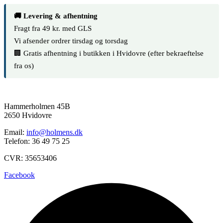
Twist
–
🚚 Levering & afhentning
Ø3,0
Fragt fra 49 kr. med GLS
mm
Vi afsender ordrer tirsdag og torsdag
x
10
🏢 Gratis afhentning i butikken i Hvidovre (efter bekraeftelse
m
fra os)
antal
Hammerholmen 45B
2650 Hvidovre
Email:
info@holmens.dk
Telefon: 36 49 75 25
CVR: 35653406
Facebook