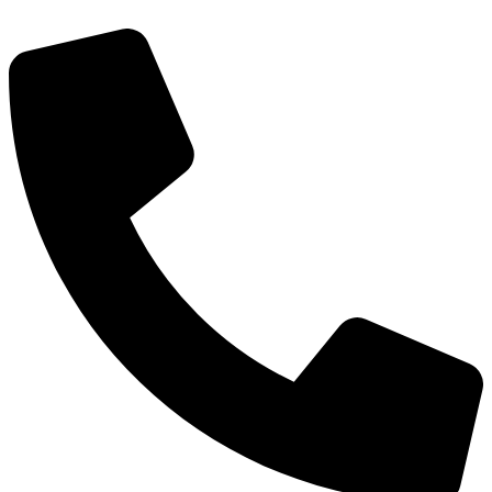
Videre
til
indhold