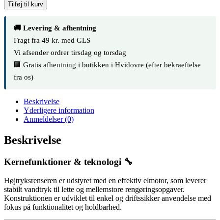
PW
Tilføj til kurv
130
højtryksrenser
antal
🚚 Levering & afhentning
Fragt fra 49 kr. med GLS
Vi afsender ordrer tirsdag og torsdag
🏢 Gratis afhentning i butikken i Hvidovre (efter bekraeftelse
fra os)
Beskrivelse
Yderligere information
Anmeldelser (0)
Beskrivelse
Kernefunktioner & teknologi 🔧
Højtryksrenseren er udstyret med en effektiv elmotor, som leverer
stabilt vandtryk til lette og mellemstore rengøringsopgaver.
Konstruktionen er udviklet til enkel og driftssikker anvendelse med
fokus på funktionalitet og holdbarhed.