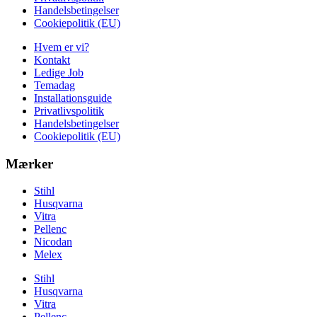
Handelsbetingelser
Cookiepolitik (EU)
Hvem er vi?
Kontakt
Ledige Job
Temadag
Installationsguide
Privatlivspolitik
Handelsbetingelser
Cookiepolitik (EU)
Mærker
Stihl
Husqvarna
Vitra
Pellenc
Nicodan
Melex
Stihl
Husqvarna
Vitra
Pellenc