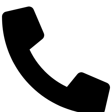
Videre
til
indhold