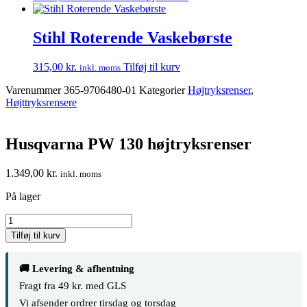
Stihl Roterende Vaskebørste
315,00
kr.
Tilføj til kurv
inkl. moms
Varenummer
365-9706480-01
Kategorier
Højtryksrenser
,
Højttryksrensere
Husqvarna PW 130 højtryksrenser
1.349,00
kr.
inkl. moms
På lager
Husqvarna
PW
Tilføj til kurv
130
højtryksrenser
antal
🚚 Levering & afhentning
Fragt fra 49 kr. med GLS
Vi afsender ordrer tirsdag og torsdag