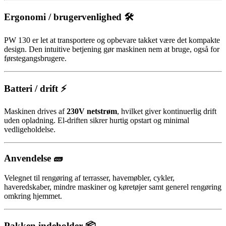
Ergonomi / brugervenlighed 🛠️
PW 130 er let at transportere og opbevare takket være det kompakte
design. Den intuitive betjening gør maskinen nem at bruge, også for
førstegangsbrugere.
Batteri / drift ⚡
Maskinen drives af
230V netstrøm
, hvilket giver kontinuerlig drift
uden opladning. El-driften sikrer hurtig opstart og minimal
vedligeholdelse.
Anvendelse 🧱
Velegnet til rengøring af terrasser, havemøbler, cykler,
haveredskaber, mindre maskiner og køretøjer samt generel rengøring
omkring hjemmet.
Pakken indeholder 📦