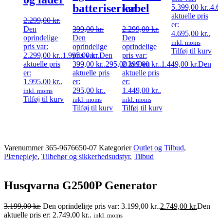
batteriserien
kabel
5.399,00 kr..
4.
aktuelle pris
2.299,00
kr.
er:
Den
399,00
kr.
2.299,00
kr.
4.695,00 kr..
oprindelige
Den
Den
inkl. moms
pris var:
oprindelige
oprindelige
Tilføj til kurv
2.299,00 kr..
1.995,00
pris var:
kr.
Den
pris var:
aktuelle pris
399,00 kr..
295,00
2.299,00 kr..
kr.
Den
1.449,00
kr.
Den
er:
aktuelle pris
aktuelle pris
1.995,00 kr..
er:
er:
295,00 kr..
1.449,00 kr..
inkl. moms
Tilføj til kurv
inkl. moms
inkl. moms
Tilføj til kurv
Tilføj til kurv
Varenummer
365-9676650-07
Kategorier
Outlet og Tilbud
,
Plænepleje
,
Tilbehør og sikkerhedsudstyr
,
Tilbud
Husqvarna G2500P Generator
3.199,00
kr.
Den oprindelige pris var: 3.199,00 kr..
2.749,00
kr.
Den
aktuelle pris er: 2.749,00 kr..
inkl. moms