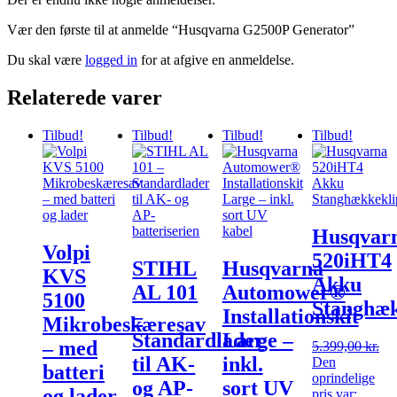
Vær den første til at anmelde “Husqvarna G2500P Generator”
Du skal være
logged in
for at afgive en anmeldelse.
Relaterede varer
Tilbud!
Tilbud!
Tilbud!
Tilbud!
Husqvar
Volpi
520iHT4
STIHL
Husqvarna
KVS
Akku
AL 101
Automower®
5100
Stanghæk
–
Installationskit
Mikrobeskæresav
Standardlader
Large –
– med
5.399,00
kr.
til AK-
inkl.
Den
batteri
oprindelige
og AP-
sort UV
og lader
pris var: