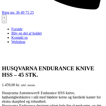
Ring nu: 36 49 75 25
Forside
Bliv en del af holdet
Kontakt os
Webshop
HUSQVARNA ENDURANCE KNIVE
HSS – 45 STK.
1.459,00
kr.
inkl. moms
Husqvarna Automower® Endurance HSS knive,
højhastighedsknive i stål med blødere kerne og hærdede kanter for
ekstra skarphed og robusthed.
Husqvarna Endurance designet udgør hele fire skærekanter, og det