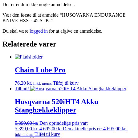
Der er endnu ikke nogle anmeldelser.
Vær den første til at anmelde “HUSQVARNA ENDURANCE
KNIVE HSS – 45 STK.”
Du skal være
logged in
for at afgive en anmeldelse.
Relaterede varer
Chain Lube Pro
76,20
kr.
Tilføj til kurv
inkl. moms
Tilbud!
Husqvarna 520iHT4 Akku
Stanghækkeklipper
5.399,00
kr.
Den oprindelige pris var:
5.399,00 kr..
4.695,00
kr.
Den aktuelle pris er: 4.695,00 kr..
Tilføj til kurv
inkl. moms