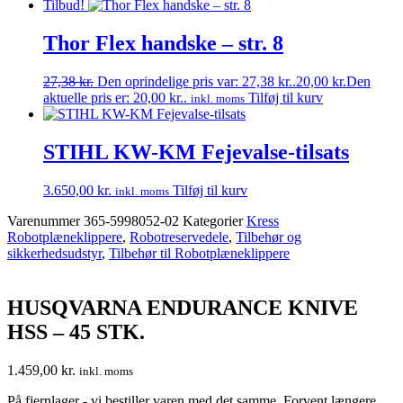
Tilbud!
Thor Flex handske – str. 8
27,38
kr.
Den oprindelige pris var: 27,38 kr..
20,00
kr.
Den
aktuelle pris er: 20,00 kr..
Tilføj til kurv
inkl. moms
STIHL KW-KM Fejevalse-tilsats
3.650,00
kr.
Tilføj til kurv
inkl. moms
Varenummer
365-5998052-02
Kategorier
Kress
Robotplæneklippere
,
Robotreservedele
,
Tilbehør og
sikkerhedsudstyr
,
Tilbehør til Robotplæneklippere
HUSQVARNA ENDURANCE KNIVE
HSS – 45 STK.
1.459,00
kr.
inkl. moms
På fjernlager - vi bestiller varen med det samme. Forvent længere