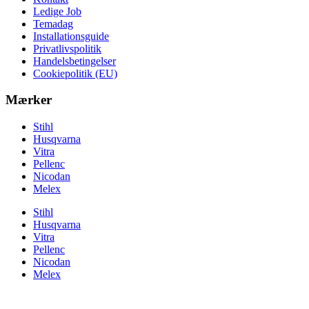
Ledige Job
Temadag
Installationsguide
Privatlivspolitik
Handelsbetingelser
Cookiepolitik (EU)
Mærker
Stihl
Husqvarna
Vitra
Pellenc
Nicodan
Melex
Stihl
Husqvarna
Vitra
Pellenc
Nicodan
Melex