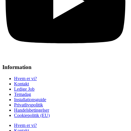
Information
Hvem er vi?
Kontakt
Ledige Job
Temadag
Installationsguide
Privatlivspolitik
Handelsbetingelser
Cookiepolitik (EU)
Hvem er vi?
Kontakt