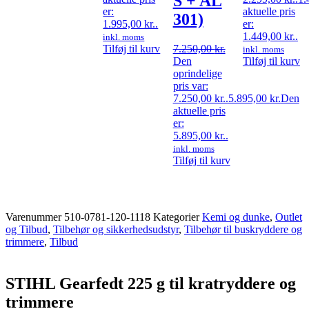
S + AL
er:
aktuelle pris
301)
1.995,00 kr..
er:
1.449,00 kr..
inkl. moms
Tilføj til kurv
7.250,00
kr.
inkl. moms
Den
Tilføj til kurv
oprindelige
pris var:
7.250,00 kr..
5.895,00
kr.
Den
aktuelle pris
er:
5.895,00 kr..
inkl. moms
Tilføj til kurv
Varenummer
510-0781-120-1118
Kategorier
Kemi og dunke
,
Outlet
og Tilbud
,
Tilbehør og sikkerhedsudstyr
,
Tilbehør til buskryddere og
trimmere
,
Tilbud
STIHL Gearfedt 225 g til kratryddere og
trimmere