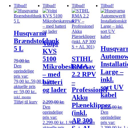
Tilbud!
Tilbud!
Tilbud!
Tilbud!
Husqvarna
Brændstofdunk
Volpi
5 L
Husqvar
KVS
Automo
5100
STIHL
79,00
kr.
Installat
Mikrobeskæresav
RMA
Den
Large –
oprindelige
– med
2.2 RPV
pris var:
inkl.
batteri
–
79,00 kr..
59,00
kr.
Den
sort UV
aktuelle pris
og lader
Professionel
er: 59,00 kr..
kabel
Akku
inkl. moms
Tilføj til kurv
2.299,00
kr.
Plæneklipper
Den
2.299,00
kr.
(inkl.
oprindelige
Den
pris var:
oprindelige
AP 300
2.299,00 kr..
1.995,00
kr.
Den
pris var:
aktuelle pris
2.299,00 kr..
1.