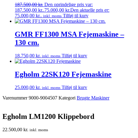
187.500,00
kr.
Den oprindelige pris var:
187.500,00 kr..
75.000,00
kr.
Den aktuelle pris er:
75.000,00 kr..
Tilføj til kurv
inkl. moms
GMR FF1300 MSA Fejemaskine –
130 cm.
18.750,00
kr.
Tilføj til kurv
inkl. moms
Egholm 22SK120 Fejemaskine
25.000,00
kr.
Tilføj til kurv
inkl. moms
Varenummer
9000-9004507
Kategori
Brugte Maskiner
Egholm LM1200 Klippebord
22.500,00
kr.
inkl. moms