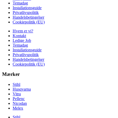
Temadag
Installationsguide
Privatlivspolitik
Handelsbetingelser
Cookiepolitik (EU)
Hvem er vi?
Kontakt
Ledige Job
Temadag
Installationsguide
Privatlivspolitik
Handelsbetingelser
Cookiepolitik (EU)
Mærker
Stihl
Husqvarna
Vitra
Pellenc
Nicodan
Melex
Stihl