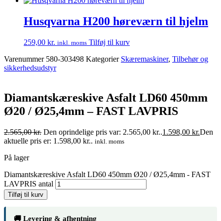
Husqvarna H200 høreværn til hjelm
259,00
kr.
Tilføj til kurv
inkl. moms
Varenummer
580-303498
Kategorier
Skæremaskiner
,
Tilbehør og
sikkerhedsudstyr
Diamantskæreskive Asfalt LD60 450mm
Ø20 / Ø25,4mm – FAST LAVPRIS
2.565,00
kr.
Den oprindelige pris var: 2.565,00 kr..
1.598,00
kr.
Den
aktuelle pris er: 1.598,00 kr..
inkl. moms
På lager
Diamantskæreskive Asfalt LD60 450mm Ø20 / Ø25,4mm - FAST
LAVPRIS antal
Tilføj til kurv
🚚 Levering & afhentning