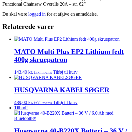
Functional Chainsaw Overalls 20A – str. 62”
Du skal være
logged in
for at afgive en anmeldelse.
Relaterede varer
MATO Multi Plus EP2 Lithium fedt
400g skruepatron
143,40
kr.
Tilføj til kurv
inkl. moms
HUSQVARNA KABELSØGER
489,00
kr.
Tilføj til kurv
inkl. moms
Tilbud!
Husqvarna 40-B220X Batteri – 36 V /