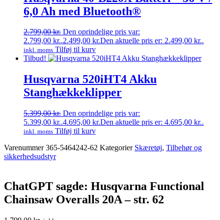
6,0 Ah med Bluetooth®
2.799,00
kr.
Den oprindelige pris var:
2.799,00 kr..
2.499,00
kr.
Den aktuelle pris er: 2.499,00 kr..
Tilføj til kurv
inkl. moms
Tilbud!
Husqvarna 520iHT4 Akku
Stanghækkeklipper
5.399,00
kr.
Den oprindelige pris var:
5.399,00 kr..
4.695,00
kr.
Den aktuelle pris er: 4.695,00 kr..
Tilføj til kurv
inkl. moms
Varenummer
365-5464242-62
Kategorier
Skæretøj
,
Tilbehør og
sikkerhedsudstyr
ChatGPT sagde: Husqvarna Functional
Chainsaw Overalls 20A – str. 62