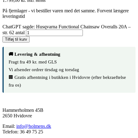
1.799,00
kr.
inkl. moms
På fjernlager - vi bestiller varen med det samme. Forvent længere
leveringstid
ChatGPT sagde: Husqvarna Functional Chainsaw Overalls 20A –
str. 62 antal
Tilføj til kurv
🚚 Levering & afhentning
Fragt fra 49 kr. med GLS
Vi afsender ordrer tirsdag og torsdag
🏢 Gratis afhentning i butikken i Hvidovre (efter bekraeftelse
fra os)
Hammerholmen 45B
2650 Hvidovre
Email:
info@holmens.dk
Telefon: 36 49 75 25