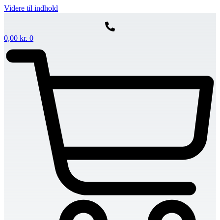
Videre til indhold
0,00
kr.
0