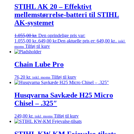
STIHL AK 20 – Effektivt
mellemstørrelse-batteri til STIHL
AK-systemet
1.055,00
kr.
Den oprindelige pris var:
1.055,00 kr..
649,00
kr.
Den aktuelle pris er: 649,00 kr..
inkl.
Tilføj til kurv
moms
Chain Lube Pro
76,20
kr.
Tilføj til kurv
inkl. moms
Husqvarna Savkæde H25 Micro
Chisel – .325″
249,00
kr.
Tilføj til kurv
inkl. moms
STIHL KW-KM Fejevalse-tilsats