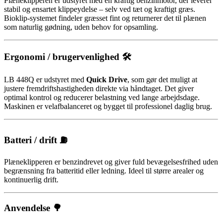
Plæneklipperen er udstyret med en kraftig benzinmotor, der leverer
stabil og ensartet klippeydelse – selv ved tæt og kraftigt græs.
Bioklip-systemet findeler græsset fint og returnerer det til plænen
som naturlig gødning, uden behov for opsamling.
Ergonomi / brugervenlighed 🛠️
LB 448Q er udstyret med
Quick Drive
, som gør det muligt at
justere fremdriftshastigheden direkte via håndtaget. Det giver
optimal kontrol og reducerer belastning ved lange arbejdsdage.
Maskinen er velafbalanceret og bygget til professionel daglig brug.
Batteri / drift ⛽
Plæneklipperen er benzindrevet og giver fuld bevægelsesfrihed uden
begrænsning fra batteritid eller ledning. Ideel til større arealer og
kontinuerlig drift.
Anvendelse 🌳