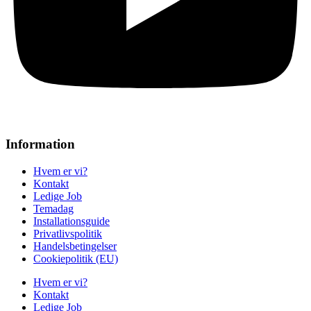
Information
Hvem er vi?
Kontakt
Ledige Job
Temadag
Installationsguide
Privatlivspolitik
Handelsbetingelser
Cookiepolitik (EU)
Hvem er vi?
Kontakt
Ledige Job