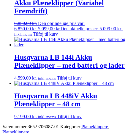
Akku Plæneklipper (Variabel
Fremdrift)
6.850,00
kr.
Den oprindelige pris var:
6.850,00 kr..
5.099,00
kr.
Den aktuelle pris er: 5.099,00 kr..
Tilføj til kurv
inkl. moms
Husqvarna LB 144i Akku
Plæneklipper – med batteri og lader
4.599,00
kr.
Tilføj til kurv
inkl. moms
Husqvarna LB 448iV Akku
Plæneklipper – 48 cm
9.199,00
kr.
Tilføj til kurv
inkl. moms
Varenummer
365-9706087-01
Kategorier
Plæneklippere
,
Plæneklippere